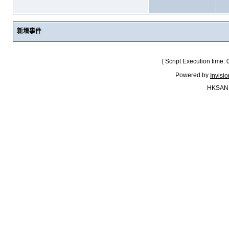
新增事件
[ Script Execution time:
Powered by
Invisi
HKSAN.