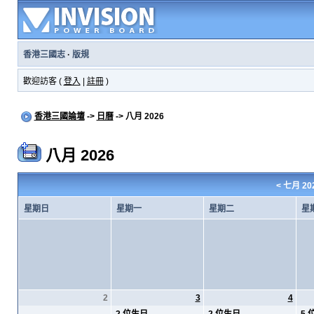
香港三國志
·
版規
歡迎訪客 (
登入
|
註冊
)
香港三國論壇
->
日曆
-> 八月 2026
八月 2026
<
七月 20
星期日
星期一
星期二
星
2
3
4