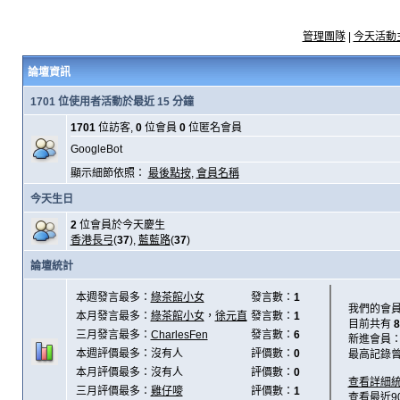
管理團隊
|
今天活動
論壇資訊
1701 位使用者活動於最近 15 分鐘
1701
位訪客,
0
位會員
0
位匿名會員
GoogleBot
顯示細節依照：
最後點按
,
會員名稱
今天生日
2
位會員於今天慶生
香港長弓
(
37
),
藍藍路
(
37
)
論壇統計
本週發言最多：
綠茶館小女
發言數：
1
我們的會
本月發言最多：
綠茶館小女
，
徐元直
發言數：
1
目前共有
8
三月發言最多：
CharlesFen
發言數：
6
新進會員
本週評價最多：沒有人
評價數：
0
最高記錄
本月評價最多：沒有人
評價數：
0
查看詳細
三月評價最多：
雞仔嘜
評價數：
1
查看最近9