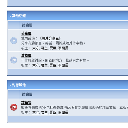
其他話題
討論區
分享區
城內設施：《
短片分享區
》
分享有趣網頁、笑話、圖片或短片等事物。
板主：
太守
,
君主
,
賢臣
,
軍團長
清談區
可作輕鬆討論、閒談的地方，惟請言之有物。
板主：
太守
,
君主
,
賢臣
,
軍團長
封存城池
討論區
精華集
收集專題城池(不包括遊戲城池)及其他話題區出現過的精華文章，本版
板主：
太守
,
君主
,
賢臣
,
軍團長