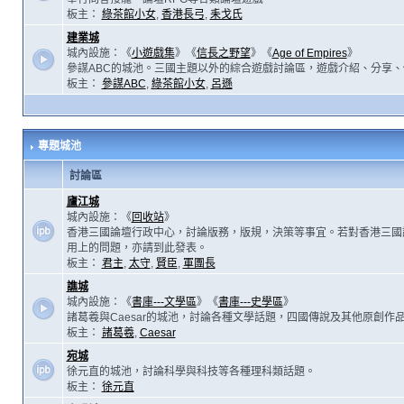
板主：
綠茶館小女
,
香港長弓
,
耒戈氏
建業城
城內設施：《
小遊戲集
》《
信長之野望
》《
Age of Empires
》
參謀ABC的城池。三國主題以外的綜合遊戲討論區，遊戲介紹、分享、
板主：
參謀ABC
,
綠茶館小女
,
呂遜
專題城池
討論區
廬江城
城內設施：《
回收站
》
香港三國論壇行政中心，討論版務，版規，決策等事宜。若對香港三國
用上的問題，亦請到此發表。
板主：
君主
,
太守
,
賢臣
,
軍團長
譙城
城內設施：《
書庫---文學區
》《
書庫---史學區
》
諸葛羲與Caesar的城池，討論各種文學話題，四國傳說及其他原創作
板主：
諸葛羲
,
Caesar
宛城
徐元直的城池，討論科學與科技等各種理科類話題。
板主：
徐元直