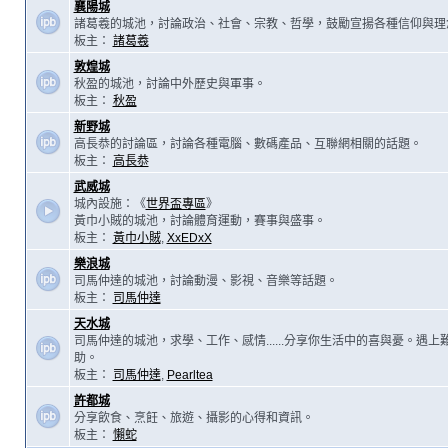
襄陽城
諸葛羲的城池，討論政治、社會、宗教、哲學，鼓勵宣揚各種信仰與理
板主：
諸葛羲
敦煌城
秋盈的城池，討論中外歷史與軍事。
板主：
秋盈
新野城
高長恭的討論區，討論各種電腦、數碼產品、互聯網相關的話題。
板主：
高長恭
武威城
城內設施：《
世界盃專區
》
黃巾小賊的城池，討論體育運動，賽事與盛事。
板主：
黃巾小賊
,
XxEDxX
樂浪城
司馬仲達的城池，討論動漫、影視、音樂等話題。
板主：
司馬仲達
天水城
司馬仲達的城池，求學、工作、感情......分享你生活中的喜與憂。遇
助。
板主：
司馬仲達
,
Pearltea
許都城
分享飲食、烹飪、旅遊、攝影的心得和資訊。
板主：
懶蛇