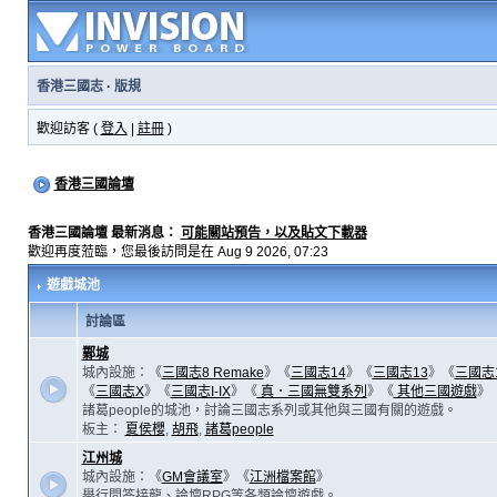
香港三國志
·
版規
歡迎訪客 (
登入
|
註冊
)
香港三國論壇
香港三國論壇 最新消息：
可能關站預告，以及貼文下載器
歡迎再度蒞臨，您最後訪問是在 Aug 9 2026, 07:23
遊戲城池
討論區
鄴城
城內設施：《
三國志8 Remake
》《
三國志14
》《
三國志13
》《
三國志
《
三國志X
》《
三國志I-IX
》《
真．三國無雙系列
》《
其他三國遊戲
》
諸葛people的城池，討論三國志系列或其他與三國有關的遊戲。
板主：
夏侯櫻
,
胡飛
,
諸葛people
江州城
城內設施：《
GM會議室
》《
江洲檔案館
》
舉行問答接龍、論壇RPG等各類論壇遊戲。