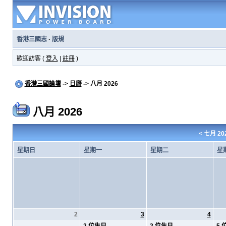
香港三國志
·
版規
歡迎訪客 (
登入
|
註冊
)
香港三國論壇
->
日曆
-> 八月 2026
八月 2026
<
七月 20
星期日
星期一
星期二
星
2
3
4