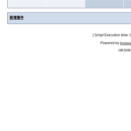
新增事件
[ Script Execution time:
Powered by
Invisi
HKSAN.