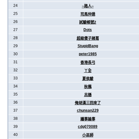
24
~路人~
25
司馬仲達
26
試驗帳號2
27
Dots
28
超級傻子諸葛
29
StupidBang
30
peter1985
31
香港長弓
32
丫全
33
夏侯駿
34
秋楓
35
呂遜
36
俺胡漢三回來了
37
chunsan229
38
議事論事
39
cdg070089
40
小巫師