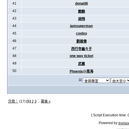
41
donaldli
42
鮑鮑
43
胡飛
44
iamsuperman
45
coolxo
46
劉雄偉
47
西行寺幽々子
48
one way ticket
49
武襄
50
Phoenix@南海
以
分頁：
(17)
[1]
2
3
...
最後 »
[ Script Execution time:
Powered by
Invisi