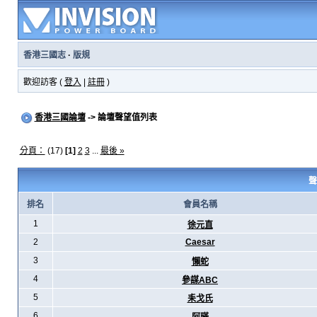
香港三國志
·
版規
歡迎訪客 (
登入
|
註冊
)
香港三國論壇
-> 論壇聲望值列表
分頁：
(17)
[1]
2
3
...
最後 »
聲
排名
會員名稱
1
徐元直
2
Caesar
3
懶蛇
4
參謀ABC
5
耒戈氏
6