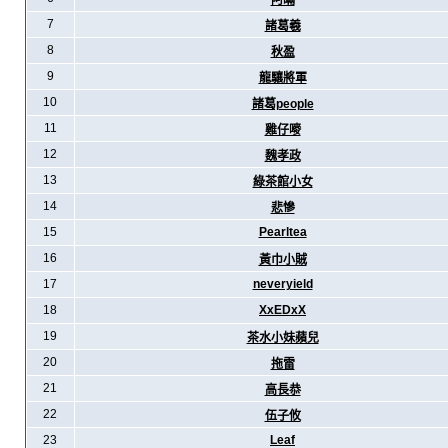
阿暪
7
諸葛羲
8
秋盈
9
龍驤將軍
10
諸葛people
11
雞仔嘜
12
魏孝政
13
綠茶館小女
14
悲慘
15
Pearltea
16
黃巾小賊
17
neveryield
18
XxEDxX
19
茶水小妹蘋兒
20
拖雷
21
高長恭
22
伍子攸
23
Leaf