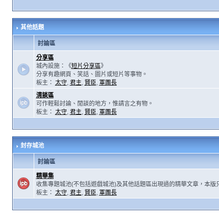
其他話題
討論區
分享區
城內設施：《
短片分享區
》
分享有趣網頁、笑話、圖片或短片等事物。
板主：
太守
,
君主
,
賢臣
,
軍團長
清談區
可作輕鬆討論、閒談的地方，惟請言之有物。
板主：
太守
,
君主
,
賢臣
,
軍團長
封存城池
討論區
精華集
收集專題城池(不包括遊戲城池)及其他話題區出現過的精華文章，本版
板主：
太守
,
君主
,
賢臣
,
軍團長