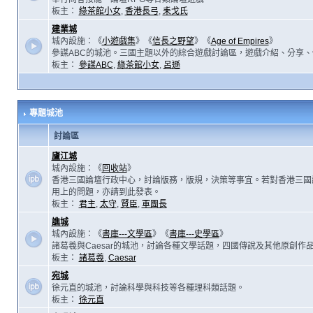
板主：
綠茶館小女
,
香港長弓
,
耒戈氏
建業城
城內設施：《
小遊戲集
》《
信長之野望
》《
Age of Empires
》
參謀ABC的城池。三國主題以外的綜合遊戲討論區，遊戲介紹、分享、
板主：
參謀ABC
,
綠茶館小女
,
呂遜
專題城池
討論區
廬江城
城內設施：《
回收站
》
香港三國論壇行政中心，討論版務，版規，決策等事宜。若對香港三國
用上的問題，亦請到此發表。
板主：
君主
,
太守
,
賢臣
,
軍團長
譙城
城內設施：《
書庫---文學區
》《
書庫---史學區
》
諸葛羲與Caesar的城池，討論各種文學話題，四國傳說及其他原創作
板主：
諸葛羲
,
Caesar
宛城
徐元直的城池，討論科學與科技等各種理科類話題。
板主：
徐元直