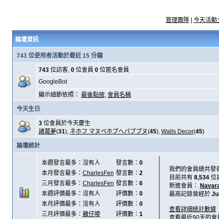
管理團隊
|
今天活動
論壇資訊
743 位使用者活動於最近 15 分鐘
743
位訪客,
0
位會員
0
位匿名會員
GoogleBot
顯示細節依照：
最後點按
,
會員名稱
今天生日
3
位會員於今天慶生
諸葛夢
(
31
),
ネホフ マヌベホプヘパブプヌ
(
45
),
Walls Decor
(
45
)
論壇統計
本週發言最多：沒有人
發言數：
0
我們的會員總共發
本月發言最多：
CharlesFen
發言數：
2
目前共有
8,534
位
三月發言最多：
CharlesFen
發言數：
6
新進會員：
Navar
本週評價最多：沒有人
評價數：
0
最高記錄曾經於
Ju
本月評價最多：沒有人
評價數：
0
查看詳細統計數據
三月評價最多：
雞仔嘜
評價數：
1
查看最近90天的會