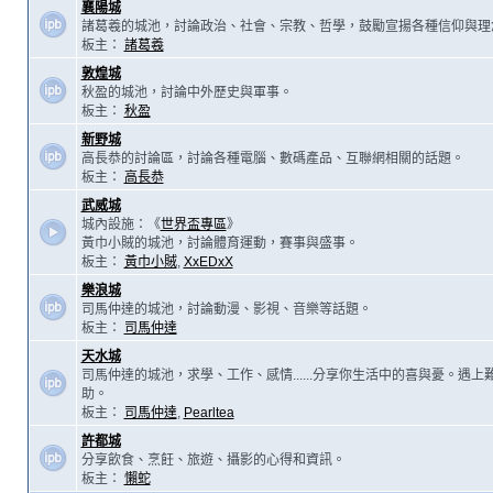
襄陽城
諸葛羲的城池，討論政治、社會、宗教、哲學，鼓勵宣揚各種信仰與理
板主：
諸葛羲
敦煌城
秋盈的城池，討論中外歷史與軍事。
板主：
秋盈
新野城
高長恭的討論區，討論各種電腦、數碼產品、互聯網相關的話題。
板主：
高長恭
武威城
城內設施：《
世界盃專區
》
黃巾小賊的城池，討論體育運動，賽事與盛事。
板主：
黃巾小賊
,
XxEDxX
樂浪城
司馬仲達的城池，討論動漫、影視、音樂等話題。
板主：
司馬仲達
天水城
司馬仲達的城池，求學、工作、感情......分享你生活中的喜與憂。遇
助。
板主：
司馬仲達
,
Pearltea
許都城
分享飲食、烹飪、旅遊、攝影的心得和資訊。
板主：
懶蛇