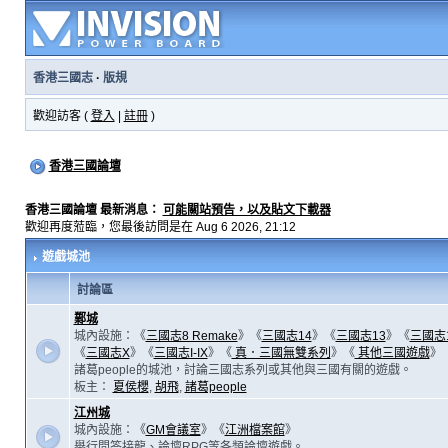
香港三國志
·
版規
歡迎訪客 (
登入
|
註冊
)
香港三國論壇
香港三國論壇 最新消息：
可能關站預告，以及貼文下載器
歡迎再度蒞臨，您最後訪問是在 Aug 6 2026, 21:12
遊戲城池
討論區
鄴城
城內設施：《
三國志8 Remake
》《
三國志14
》《
三國志13
》《
三國志
《
三國志X
》《
三國志I-IX
》《
真．三國無雙系列
》《
其他三國遊戲
》
諸葛people的城池，討論三國志系列或其他與三國有關的遊戲。
板主：
夏侯櫻
,
胡飛
,
諸葛people
江州城
城內設施：《
GM會議室
》《
江洲檔案館
》
舉行問答接龍、論壇RPG等各類論壇遊戲。