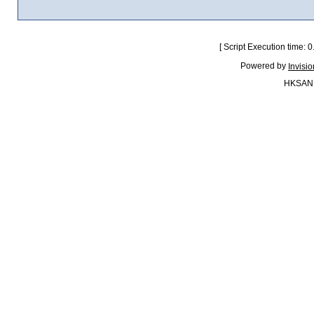
[ Script Execution time:
Powered by
Invisi
HKSAN.