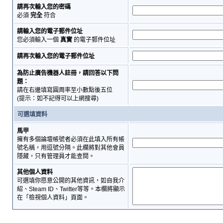
請再次輸入您的密碼
必須
完全
符合
請輸入您的電子郵件位址
您必須輸入一個
真實
的電子郵件位址
請再次輸入您的電子郵件位址
為防止廣告機器人註冊，請回答以下問
題：
請在右邊填寫圓周率至小數點後五位
(提示：如不記得可以上網搜尋)
可選填資料
馬甲
擁有多個論壇帳號者必須在此填入所有帳
號名稱，用逗號分隔。此欄將對其他會員
隱藏，只有管理員才能查閱。
其他個人資料
可選填你愿意公開的其他資訊，如自我介
紹、Steam ID、Twitter等等。本欄將顯示
在「檢視個人資料」頁面。