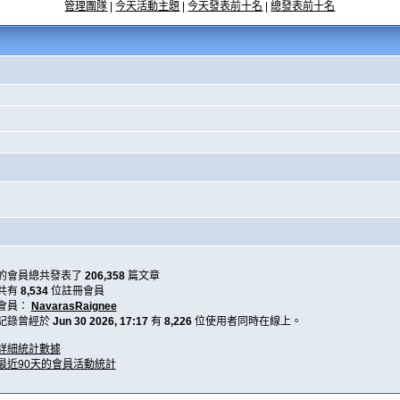
管理團隊
|
今天活動主題
|
今天發表前十名
|
總發表前十名
的會員總共發表了
206,358
篇文章
共有
8,534
位註冊會員
會員：
NavarasRaignee
記錄曾經於
Jun 30 2026, 17:17
有
8,226
位使用者同時在線上。
詳細統計數據
最近90天的會員活動統計