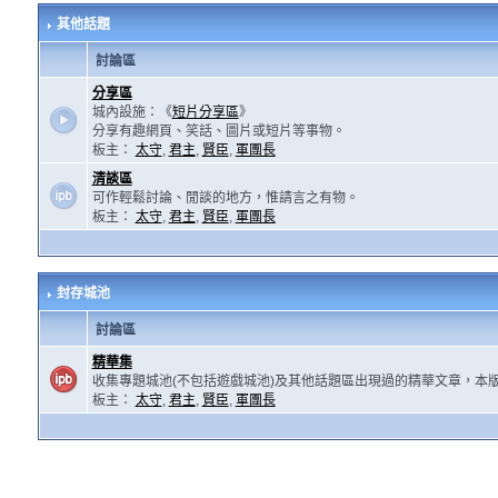
其他話題
討論區
分享區
城內設施：《
短片分享區
》
分享有趣網頁、笑話、圖片或短片等事物。
板主：
太守
,
君主
,
賢臣
,
軍團長
清談區
可作輕鬆討論、閒談的地方，惟請言之有物。
板主：
太守
,
君主
,
賢臣
,
軍團長
封存城池
討論區
精華集
收集專題城池(不包括遊戲城池)及其他話題區出現過的精華文章，本
板主：
太守
,
君主
,
賢臣
,
軍團長