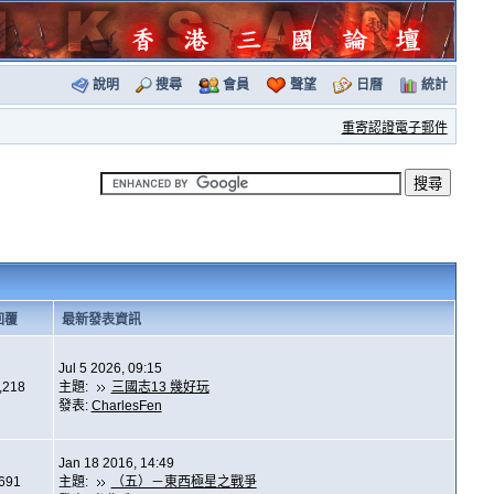
說明
搜尋
會員
聲望
日曆
統計
重寄認證電子郵件
回覆
最新發表資訊
Jul 5 2026, 09:15
,218
主題:
三國志13 幾好玩
發表:
CharlesFen
Jan 18 2016, 14:49
,691
主題:
（五）－東西極星之戰爭