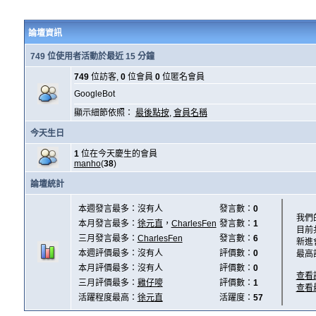
論壇資訊
749 位使用者活動於最近 15 分鐘
749
位訪客,
0
位會員
0
位匿名會員
GoogleBot
顯示細節依照：
最後點按
,
會員名稱
今天生日
1
位在今天慶生的會員
manho
(
38
)
論壇統計
本週發言最多：沒有人
發言數：
0
我們
本月發言最多：
徐元直
，
CharlesFen
發言數：
1
目前
三月發言最多：
CharlesFen
發言數：
6
新進
本週評價最多：沒有人
評價數：
0
最高
本月評價最多：沒有人
評價數：
0
查看
三月評價最多：
雞仔嘜
評價數：
1
查看
活躍程度最高：
徐元直
活躍度：
57