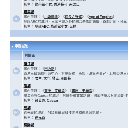
板主：
綠茶館小女
,
香港長弓
,
耒戈氏
建業城
城內設施：《
小遊戲集
》《
信長之野望
》《
Age of Empires
》
參謀ABC的城池。三國主題以外的綜合遊戲討論區，遊戲介紹、分享
板主：
參謀ABC
,
綠茶館小女
,
呂遜
專題城池
討論區
廬江城
城內設施：《
回收站
》
香港三國論壇行政中心，討論版務，版規，決策等事宜。若對香港三
板主：
君主
,
太守
,
賢臣
,
軍團長
譙城
城內設施：《
書庫---文學區
》《
書庫---史學區
》
諸葛羲與Caesar的城池，討論各種文學話題，四國傳說及其他原創
板主：
諸葛羲
,
Caesar
宛城
徐元直的城池，討論科學與科技等各種理科類話題。
板主：
徐元直
襄陽城