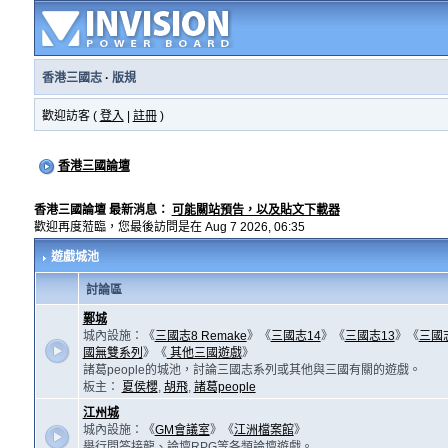
香港三國志
·
版規
歡迎訪客 (
登入
|
註冊
)
香港三國論壇
香港三國論壇 最新消息：
可能關站預告，以及貼文下載器
歡迎再度蒞臨，您最後訪問是在 Aug 7 2026, 06:35
遊戲城池
討論區
鄴城
城內設施：《
三國志8 Remake
》《
三國志14
》《
三國志13
》《
三國
國無雙系列
》《
其他三國遊戲
》
諸葛people的城池，討論三國志系列或其他與三國有關的遊戲。
板主：
夏侯櫻
,
胡飛
,
諸葛people
江州城
城內設施：《
GM會議室
》《
江洲檔案館
》
舉行問答接龍、論壇RPG等各類論壇遊戲。