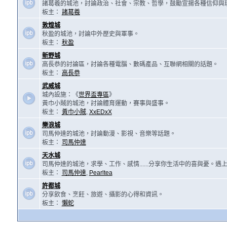
諸葛羲的城池，討論政治、社會、宗教、哲學，鼓勵宣揚各種信仰與
板主：
諸葛羲
敦煌城
秋盈的城池，討論中外歷史與軍事。
板主：
秋盈
新野城
高長恭的討論區，討論各種電腦、數碼產品、互聯網相關的話題。
板主：
高長恭
武威城
城內設施：《
世界盃專區
》
黃巾小賊的城池，討論體育運動，賽事與盛事。
板主：
黃巾小賊
,
XxEDxX
樂浪城
司馬仲達的城池，討論動漫、影視、音樂等話題。
板主：
司馬仲達
天水城
司馬仲達的城池，求學、工作、感情......分享你生活中的喜與憂。
板主：
司馬仲達
,
Pearltea
許都城
分享飲食、烹飪、旅遊、攝影的心得和資訊。
板主：
懶蛇