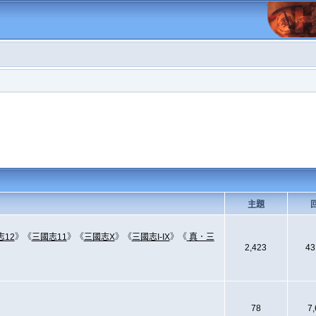
主題
志12
》《
三國志11
》《
三國志X
》《
三國志I-IX
》《
真．三
2,423
43
78
7