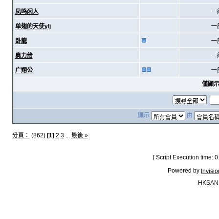
凤鸣闲人
一
单翅的天使ylj
一
卧龍
一
奥力给
一
广翔公
一
僅顯
顯示
由
分頁：
(862)
[1]
2
3
...
最後 »
[ Script Execution time:
Powered by
Invisi
HKSAN.