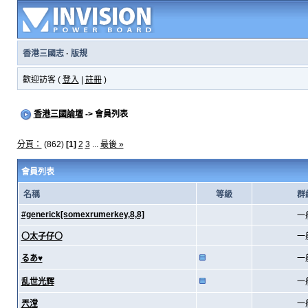
香港三國志
·
版規
歡迎訪客 (
登入
|
註冊
)
香港三國論壇
-> 會員列表
分頁：
(862)
[1]
2
3
...
最後 »
會員列表
名稱
等級
群
#generick[somexrumerkey,8,8]
一
〇太子仔〇
一
るあ♥
一
乱世光辉
一
兲漟
一