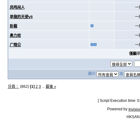
凤鸣闲人
一
单翅的天使ylj
一
卧龍
一
奥力给
一
广翔公
一
僅顯
顯示
由
分頁：
(862)
[1]
2
3
...
最後 »
[ Script Execution time:
Powered by
Invisi
HKSAN.