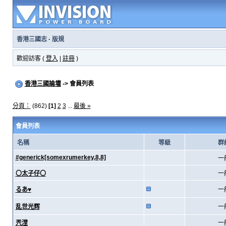
香港三國志
·
版規
歡迎訪客 (
登入
|
註冊
)
香港三國論壇
-> 會員列表
分頁：
(862)
[1]
2
3
...
最後 »
會員列表
名稱
等級
群
#generick[somexrumerkey,8,8]
一
〇太子仔〇
一
るあ♥
一
乱世光辉
一
兲漟
一