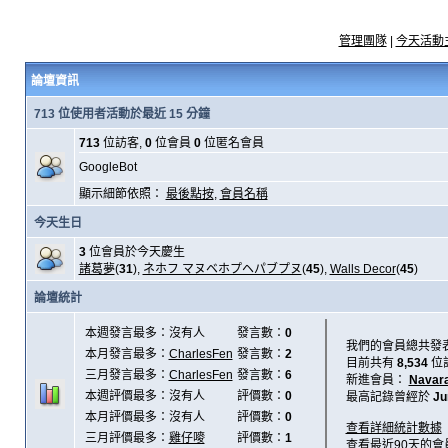
管理團隊
|
今天活動
論壇資訊
713 位使用者活動於最近 15 分鐘
713
位訪客,
0
位會員
0
位匿名會員
GoogleBot
顯示細節依照：
最後點按
,
會員名稱
今天生日
3
位會員於今天慶生
諸葛夢
(
31
),
ネホフ マヌベホプヘパブプヌ
(
45
),
Walls Decor
(
45
)
論壇統計
本週發言最多：沒有人
發言數：
0
我們的會員總共發
本月發言最多：
CharlesFen
發言數：
2
目前共有
8,534
位
三月發言最多：
CharlesFen
發言數：
6
新進會員：
Navar
本週評價最多：沒有人
評價數：
0
最高記錄曾經於
Ju
本月評價最多：沒有人
評價數：
0
查看詳細統計數據
三月評價最多：
雞仔嘜
評價數：
1
查看最近90天的會