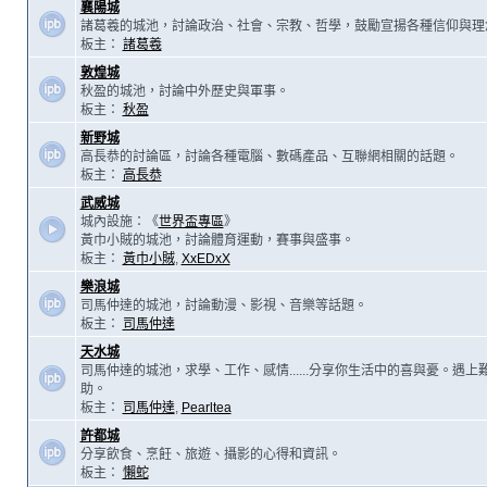
襄陽城
諸葛羲的城池，討論政治、社會、宗教、哲學，鼓勵宣揚各種信仰與理
板主：
諸葛羲
敦煌城
秋盈的城池，討論中外歷史與軍事。
板主：
秋盈
新野城
高長恭的討論區，討論各種電腦、數碼產品、互聯網相關的話題。
板主：
高長恭
武威城
城內設施：《
世界盃專區
》
黃巾小賊的城池，討論體育運動，賽事與盛事。
板主：
黃巾小賊
,
XxEDxX
樂浪城
司馬仲達的城池，討論動漫、影視、音樂等話題。
板主：
司馬仲達
天水城
司馬仲達的城池，求學、工作、感情......分享你生活中的喜與憂。遇
助。
板主：
司馬仲達
,
Pearltea
許都城
分享飲食、烹飪、旅遊、攝影的心得和資訊。
板主：
懶蛇