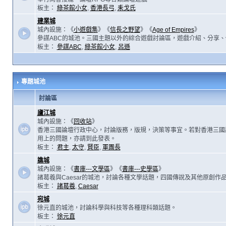
板主：
綠茶館小女
,
香港長弓
,
耒戈氏
建業城
城內設施：《
小遊戲集
》《
信長之野望
》《
Age of Empires
》
參謀ABC的城池。三國主題以外的綜合遊戲討論區，遊戲介紹、分享、
板主：
參謀ABC
,
綠茶館小女
,
呂遜
專題城池
討論區
廬江城
城內設施：《
回收站
》
香港三國論壇行政中心，討論版務，版規，決策等事宜。若對香港三國
用上的問題，亦請到此發表。
板主：
君主
,
太守
,
賢臣
,
軍團長
譙城
城內設施：《
書庫---文學區
》《
書庫---史學區
》
諸葛羲與Caesar的城池，討論各種文學話題，四國傳說及其他原創作
板主：
諸葛羲
,
Caesar
宛城
徐元直的城池，討論科學與科技等各種理科類話題。
板主：
徐元直