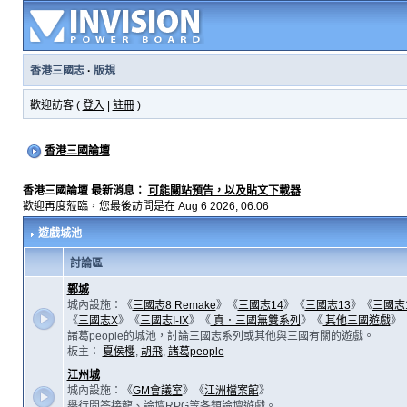
香港三國志
·
版規
歡迎訪客 (
登入
|
註冊
)
香港三國論壇
香港三國論壇 最新消息：
可能關站預告，以及貼文下載器
歡迎再度蒞臨，您最後訪問是在 Aug 6 2026, 06:06
遊戲城池
討論區
鄴城
城內設施：《
三國志8 Remake
》《
三國志14
》《
三國志13
》《
三國志
《
三國志X
》《
三國志I-IX
》《
真．三國無雙系列
》《
其他三國遊戲
》
諸葛people的城池，討論三國志系列或其他與三國有關的遊戲。
板主：
夏侯櫻
,
胡飛
,
諸葛people
江州城
城內設施：《
GM會議室
》《
江洲檔案館
》
舉行問答接龍、論壇RPG等各類論壇遊戲。