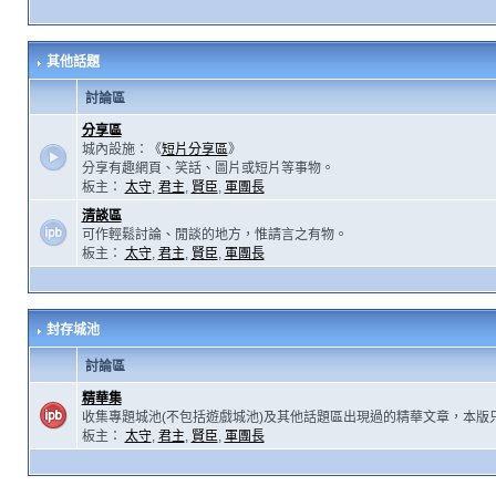
其他話題
討論區
分享區
城內設施：《
短片分享區
》
分享有趣網頁、笑話、圖片或短片等事物。
板主：
太守
,
君主
,
賢臣
,
軍團長
清談區
可作輕鬆討論、閒談的地方，惟請言之有物。
板主：
太守
,
君主
,
賢臣
,
軍團長
封存城池
討論區
精華集
收集專題城池(不包括遊戲城池)及其他話題區出現過的精華文章，本版
板主：
太守
,
君主
,
賢臣
,
軍團長