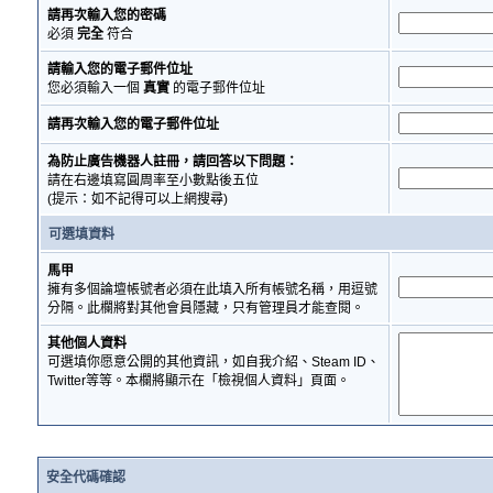
請再次輸入您的密碼
必須
完全
符合
請輸入您的電子郵件位址
您必須輸入一個
真實
的電子郵件位址
請再次輸入您的電子郵件位址
為防止廣告機器人註冊，請回答以下問題：
請在右邊填寫圓周率至小數點後五位
(提示：如不記得可以上網搜尋)
可選填資料
馬甲
擁有多個論壇帳號者必須在此填入所有帳號名稱，用逗號
分隔。此欄將對其他會員隱藏，只有管理員才能查閱。
其他個人資料
可選填你愿意公開的其他資訊，如自我介紹、Steam ID、
Twitter等等。本欄將顯示在「檢視個人資料」頁面。
安全代碼確認