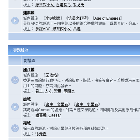
板主：
綠茶館小女
,
香港長弓
,
耒戈氏
建業城
城內設施：《
小遊戲集
》《
信長之野望
》《
Age of Empires
》
參謀ABC的城池。三國主題以外的綜合遊戲討論區，遊戲介紹、分享、
板主：
參謀ABC
,
綠茶館小女
,
呂遜
專題城池
討論區
廬江城
城內設施：《
回收站
》
香港三國論壇行政中心，討論版務，版規，決策等事宜。若對香港三國
用上的問題，亦請到此發表。
板主：
君主
,
太守
,
賢臣
,
軍團長
譙城
城內設施：《
書庫---文學區
》《
書庫---史學區
》
諸葛羲與Caesar的城池，討論各種文學話題，四國傳說及其他原創作
板主：
諸葛羲
,
Caesar
宛城
徐元直的城池，討論科學與科技等各種理科類話題。
板主：
徐元直