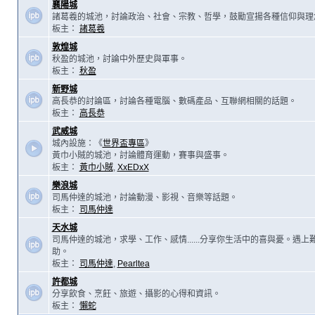
襄陽城
諸葛羲的城池，討論政治、社會、宗教、哲學，鼓勵宣揚各種信仰與理
板主：
諸葛羲
敦煌城
秋盈的城池，討論中外歷史與軍事。
板主：
秋盈
新野城
高長恭的討論區，討論各種電腦、數碼產品、互聯網相關的話題。
板主：
高長恭
武威城
城內設施：《
世界盃專區
》
黃巾小賊的城池，討論體育運動，賽事與盛事。
板主：
黃巾小賊
,
XxEDxX
樂浪城
司馬仲達的城池，討論動漫、影視、音樂等話題。
板主：
司馬仲達
天水城
司馬仲達的城池，求學、工作、感情......分享你生活中的喜與憂。遇
助。
板主：
司馬仲達
,
Pearltea
許都城
分享飲食、烹飪、旅遊、攝影的心得和資訊。
板主：
懶蛇