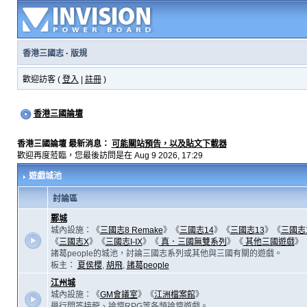
香港三國志
·
版規
歡迎訪客 (
登入
|
註冊
)
香港三國論壇
香港三國論壇 最新消息：
可能關站預告，以及貼文下載器
歡迎再度蒞臨，您最後訪問是在 Aug 9 2026, 17:29
遊戲城池
討論區
鄴城
城內設施：《
三國志8 Remake
》《
三國志14
》《
三國志13
》《
三國志
《
三國志X
》《
三國志I-IX
》《
真．三國無雙系列
》《
其他三國遊戲
》
諸葛people的城池，討論三國志系列或其他與三國有關的遊戲。
板主：
夏侯櫻
,
胡飛
,
諸葛people
江州城
城內設施：《
GM會議室
》《
江洲檔案館
》
舉行問答接龍、論壇RPG等各類論壇遊戲。