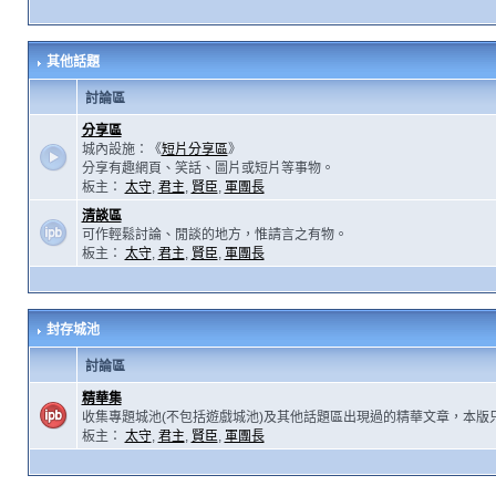
其他話題
討論區
分享區
城內設施：《
短片分享區
》
分享有趣網頁、笑話、圖片或短片等事物。
板主：
太守
,
君主
,
賢臣
,
軍團長
清談區
可作輕鬆討論、閒談的地方，惟請言之有物。
板主：
太守
,
君主
,
賢臣
,
軍團長
封存城池
討論區
精華集
收集專題城池(不包括遊戲城池)及其他話題區出現過的精華文章，本版
板主：
太守
,
君主
,
賢臣
,
軍團長