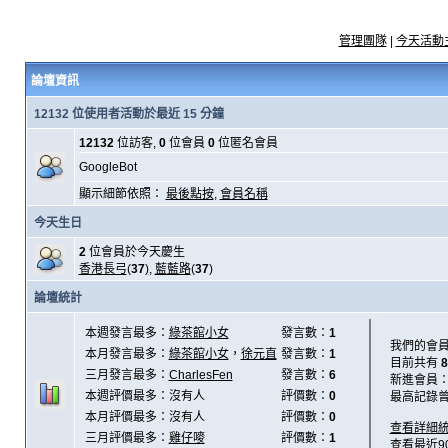
管理團隊
|
今天活動
論壇資訊
12132 位使用者活動於最近 15 分鐘
12132
位訪客,
0
位會員
0
位匿名會員
GoogleBot
顯示細節依照：
最後點按
,
會員名稱
今天生日
2
位會員於今天慶生
香港長弓
(
37
),
藍藍路
(
37
)
論壇統計
本週發言最多：
綠茶館小女
發言數：
1
我們的會
本月發言最多：
綠茶館小女
，
徐元直
發言數：
1
目前共有
8
三月發言最多：
CharlesFen
發言數：
6
新進會員
本週評價最多：沒有人
評價數：
0
最高記錄
本月評價最多：沒有人
評價數：
0
查看詳細
三月評價最多：
雞仔嘜
評價數：
1
查看最近9