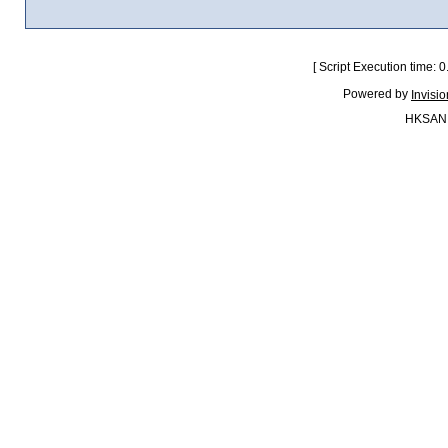
[ Script Execution time:
Powered by
Invisi
HKSAN.