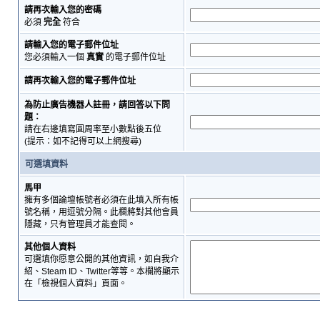
請再次輸入您的密碼
必須
完全
符合
請輸入您的電子郵件位址
您必須輸入一個
真實
的電子郵件位址
請再次輸入您的電子郵件位址
為防止廣告機器人註冊，請回答以下問
題：
請在右邊填寫圓周率至小數點後五位
(提示：如不記得可以上網搜尋)
可選填資料
馬甲
擁有多個論壇帳號者必須在此填入所有帳
號名稱，用逗號分隔。此欄將對其他會員
隱藏，只有管理員才能查閱。
其他個人資料
可選填你愿意公開的其他資訊，如自我介
紹、Steam ID、Twitter等等。本欄將顯示
在「檢視個人資料」頁面。