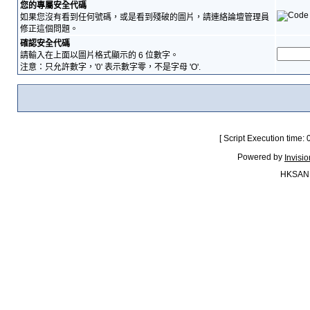
您的專屬安全代碼
如果您沒有看到任何號碼，或是看到殘破的圖片，請連絡論壇管理員
修正這個問題。
確認安全代碼
請輸入在上面以圖片格式顯示的 6 位數字。
注意：只允許數字，'0' 表示數字零，不是字母 'O'.
[ Script Execution time:
Powered by
Invisi
HKSAN.