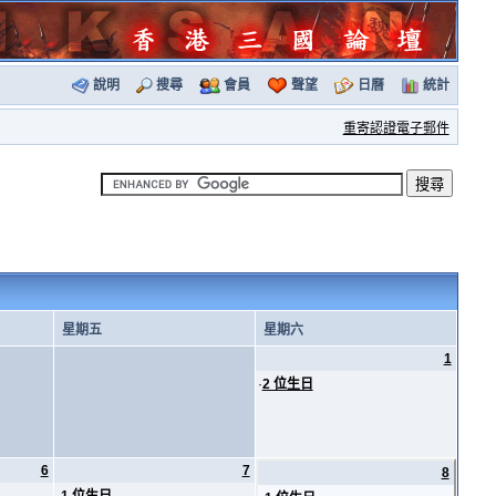
說明
搜尋
會員
聲望
日曆
統計
重寄認證電子郵件
星期五
星期六
1
·
2 位生日
6
7
8