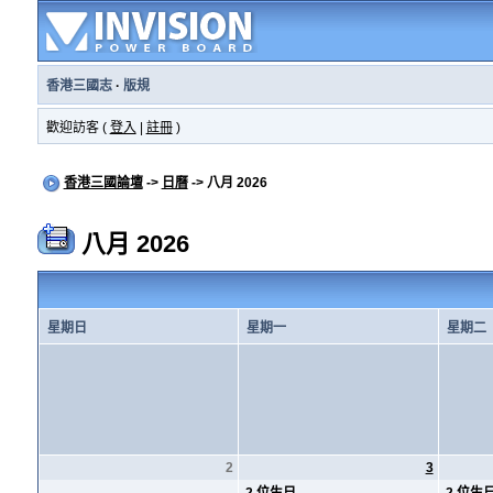
香港三國志
·
版規
歡迎訪客 (
登入
|
註冊
)
香港三國論壇
->
日曆
-> 八月 2026
八月 2026
星期日
星期一
星期二
2
3