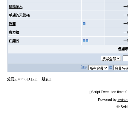
凤鸣闲人
一
单翅的天使ylj
一
卧龍
一
奥力给
一
广翔公
一
僅顯
顯示
由
分頁：
(862)
[1]
2
3
...
最後 »
[ Script Execution time:
Powered by
Invisi
HKSAN.