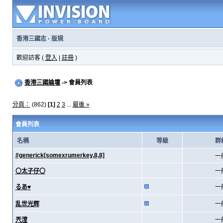
香港三國志
·
版規
歡迎訪客 (
登入
|
註冊
)
香港三國論壇
-> 會員列表
分頁：
(862)
[1]
2
3
...
最後 »
會員列表
名稱
等級
群
#generick[somexrumerkey,8,8]
一
〇太子仔〇
一
るあ♥
一
乱世光辉
一
兲漟
一