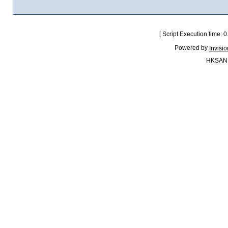
[ Script Execution time:
Powered by
Invisi
HKSAN.