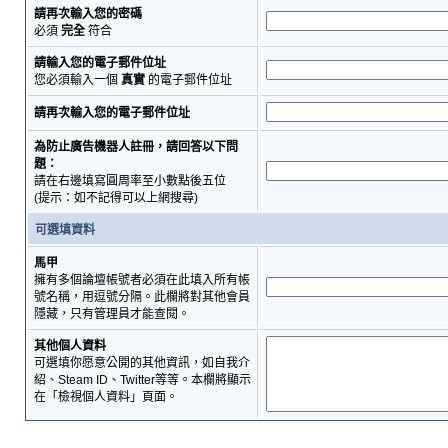
請再次輸入您的密碼
必須
完全
符合
請輸入您的電子郵件位址
您必須輸入一個
真實
的電子郵件位址
請再次輸入您的電子郵件位址
為防止廣告機器人註冊，請回答以下問
題：
請在右邊填寫圓周率至小數點後五位
(提示：如不記得可以上網搜尋)
可選填資料
馬甲
擁有多個論壇帳號者必須在此填入所有帳
號名稱，用逗號分隔。此欄將對其他會員
隱藏，只有管理員才能查閱。
其他個人資料
可選填你愿意公開的其他資訊，如自我介
紹、Steam ID、Twitter等等。本欄將顯示
在「檢視個人資料」頁面。