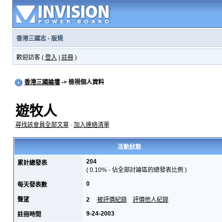
香港三國志
·
版規
歡迎訪客 (
登入
|
註冊
)
香港三國論壇
-> 檢視個人資料
遊牧人
尋找該會員全部文章
·
加入連絡清單
活動狀態
204
累計總發表
( 0.10% - 佔全部討論區的總發表比例 )
0
每天發表數
聲望
2
被評價紀錄
評價他人紀錄
9-24-2003
註冊時間