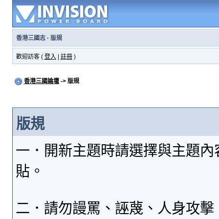
香港三國志
·
版規
歡迎訪客 (
登入
|
註冊
)
香港三國論壇
-> 版規
版規
一．開新主題時請選擇與主題內
貼。
二．請勿謾罵、誣蔑、人身攻擊