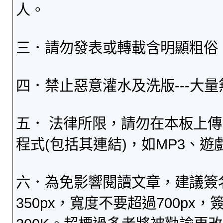
人。
三．請勿發表或轉載含明顯粗俗
四．禁止惡意灌水及洗版---大
五． 法律所限，請勿在本板上
程式(包括其連結)，如MP3、遊
六．為免影響閱讀文章，建議簽
350px，寬度不要超過700p