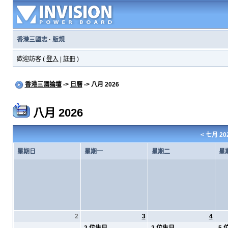
香港三國志
·
版規
歡迎訪客 (
登入
|
註冊
)
香港三國論壇
->
日曆
-> 八月 2026
八月 2026
<
七月 20
星期日
星期一
星期二
星
2
3
4