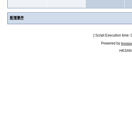
新增事件
[ Script Execution time:
Powered by
Invisi
HKSAN.