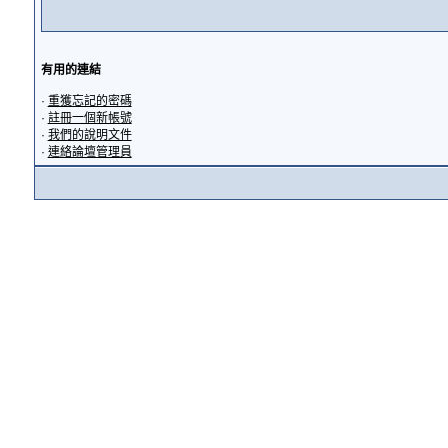
有用的連結
·
重獲忘記的密碼
·
註冊一個新帳號
·
我們的說明文件
·
連絡論壇管理員