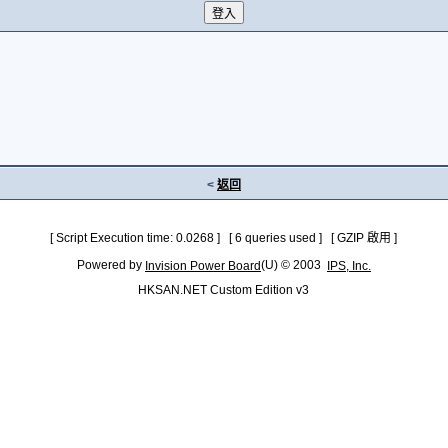
<
返回
[ Script Execution time: 0.0268 ] [ 6 queries used ] [ GZIP 啟用 ]
Powered by
(U) © 2003
Invision Power Board
IPS, Inc.
HKSAN.NET Custom Edition v3