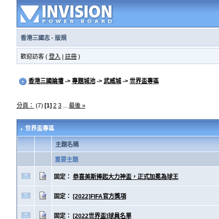
香港三國志
·
版規
歡迎訪客 (
登入
|
註冊
)
香港三國論壇
->
專題城池
->
武威城
->
世界盃專區
分頁：
(7)
[1]
2
3
...
最後 »
世界盃專區
主題名稱
重要主題
固定：
恭喜美斯捧起大力神盃，正式加冕為球王
固定：
[2022]FIFA官方獎項
固定：
[2022世界盃]球員名單