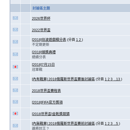
討論區主題
2026世界杯
2022世界盃
[2018]估波遊戲積分表
(分頁
1
2
)
不定期更新
[2018]頒獎典禮
總績分表
[2018]7月15日
冠軍戰
[內有戰果] 2018俄羅斯世界盃賽後討論區
(分頁
1
2
3
...13
)
2018世界盃賽程表
[2018]FIFA官方獎項
[2018世界盃]金靴獎競猜
[內無戰果] 2018俄羅斯世界盃賽前討論區
(分頁
1
2
3
...5
)
誰將封王 ?