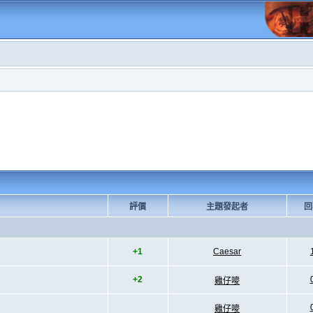
評價
主題發起者
回
+1
Caesar
+2
雞仔嘜
雞仔嘜