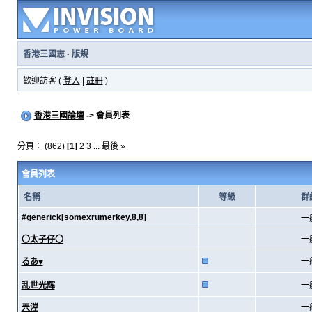
香港三國志
·
版規
歡迎訪客 (
登入
|
註冊
)
香港三國論壇
-> 會員列表
分頁：
(862)
[1]
2
3
...
最後 »
會員列表
名稱
等級
群
#generick[somexrumerkey,8,8]
一
〇太子仔〇
一
るあ♥
一
乱世光辉
一
兲漟
一