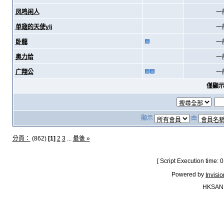
凤鸣闲人
一
单翅的天使ylj
一
卧龍
一
奥力给
一
广翔公
一
僅顯
顯示
由
分頁：
(862)
[1]
2
3
...
最後 »
[ Script Execution time:
Powered by
Invisi
HKSAN.