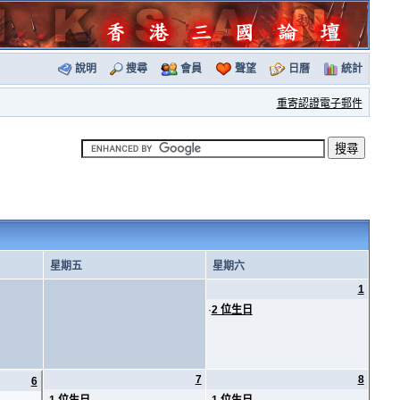
說明
搜尋
會員
聲望
日曆
統計
重寄認證電子郵件
星期五
星期六
1
·
2 位生日
7
8
6