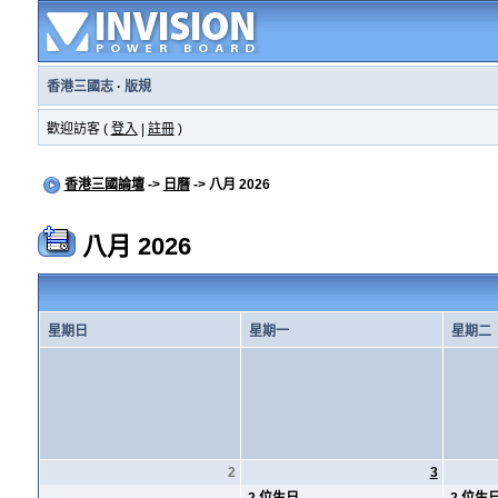
香港三國志
·
版規
歡迎訪客 (
登入
|
註冊
)
香港三國論壇
->
日曆
-> 八月 2026
八月 2026
星期日
星期一
星期二
2
3