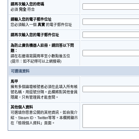
請再次輸入您的密碼
必須
完全
符合
請輸入您的電子郵件位址
您必須輸入一個
真實
的電子郵件位址
請再次輸入您的電子郵件位址
為防止廣告機器人註冊，請回答以下問
題：
請在右邊填寫圓周率至小數點後五位
(提示：如不記得可以上網搜尋)
可選填資料
馬甲
擁有多個論壇帳號者必須在此填入所有帳
號名稱，用逗號分隔。此欄將對其他會員
隱藏，只有管理員才能查閱。
其他個人資料
可選填你愿意公開的其他資訊，如自我介
紹、Steam ID、Twitter等等。本欄將顯示
在「檢視個人資料」頁面。