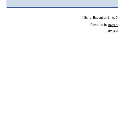
[ Script Execution time:
Powered by
Invisi
HKSAN.