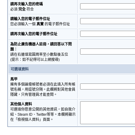
請再次輸入您的密碼
必須
完全
符合
請輸入您的電子郵件位址
您必須輸入一個
真實
的電子郵件位址
請再次輸入您的電子郵件位址
為防止廣告機器人註冊，請回答以下問
題：
請在右邊填寫圓周率至小數點後五位
(提示：如不記得可以上網搜尋)
可選填資料
馬甲
擁有多個論壇帳號者必須在此填入所有帳
號名稱，用逗號分隔。此欄將對其他會員
隱藏，只有管理員才能查閱。
其他個人資料
可選填你愿意公開的其他資訊，如自我介
紹、Steam ID、Twitter等等。本欄將顯示
在「檢視個人資料」頁面。