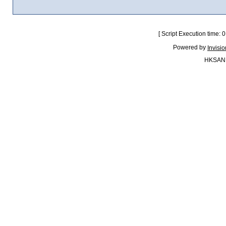
[ Script Execution time:
Powered by
Invisi
HKSAN.