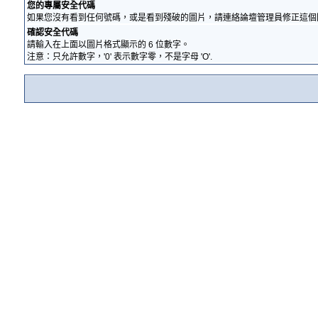
您的專屬安全代碼
如果您沒有看到任何號碼，或是看到殘破的圖片，請連絡論壇管理員修正這個
確認安全代碼
請輸入在上面以圖片格式顯示的 6 位數字。
注意：只允許數字，'0' 表示數字零，不是字母 'O'.