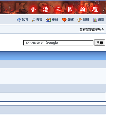
說明
搜尋
會員
聲望
日曆
統計
重寄認證電子郵件