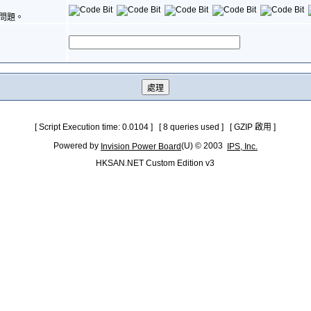
問題。
[ Script Execution time: 0.0104 ] [ 8 queries used ] [ GZIP 啟用 ]
Powered by
(U) © 2003
Invision Power Board
IPS, Inc.
HKSAN.NET Custom Edition v3