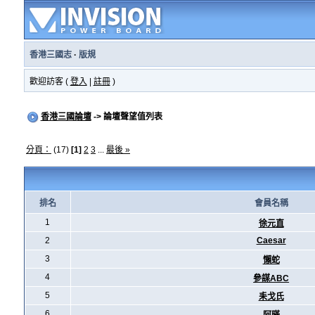
香港三國志
·
版規
歡迎訪客 (
登入
|
註冊
)
香港三國論壇
-> 論壇聲望值列表
分頁：
(17)
[1]
2
3
...
最後 »
排名
會員名稱
1
徐元直
2
Caesar
3
懶蛇
4
參謀ABC
5
耒戈氏
6