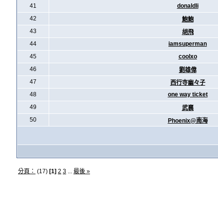
41
donaldli
42
鮑鮑
43
胡飛
44
iamsuperman
45
coolxo
46
劉雄偉
47
西行寺幽々子
48
one way ticket
49
武襄
50
Phoenix@南海
分頁：
(17)
[1]
2
3
...
最後 »