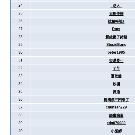
24
~路人~
25
司馬仲達
26
試驗帳號2
27
Dots
28
超級傻子諸葛
29
StupidBang
30
peter1985
31
香港長弓
32
丫全
33
夏侯駿
34
秋楓
35
呂遜
36
俺胡漢三回來了
37
chunsan229
38
議事論事
39
cdg070089
40
小巫師