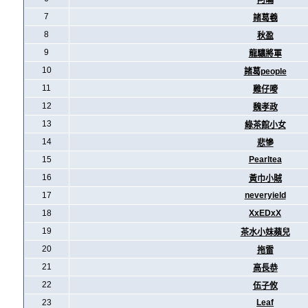
阿暪
7
諸葛羲
8
秋盈
9
龍驤將軍
10
諸葛people
11
雞仔嘜
12
魏孝政
13
綠茶館小女
14
悲慘
15
Pearltea
16
黃巾小賊
17
neveryield
18
XxEDxX
19
茶水小妹蘋兒
20
拖雷
21
高長恭
22
伍子攸
23
Leaf