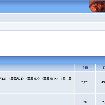
主題
志12
》《
三國志11
》《
三國志X
》《
三國志I-IX
》《
真．三
2,423
43
78
7