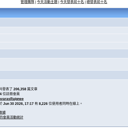
管理團隊
|
今天活動主題
|
今天發表前十名
|
總發表前十名
共發表了
206,358
篇文章
4
位註冊會員
avarasRaignee
於
Jun 30 2026, 17:17
有
8,226
位使用者同時在線上。
數據
天的會員活動統計