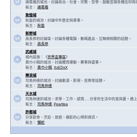
諸葛羲的城池，討論政治、社會、宗教、哲學，鼓勵宣揚各種信仰與
板主：
諸葛羲
敦煌城
秋盈的城池，討論中外歷史與軍事。
板主：
秋盈
新野城
高長恭的討論區，討論各種電腦、數碼產品、互聯網相關的話題。
板主：
高長恭
武威城
城內設施：《
世界盃專區
》
黃巾小賊的城池，討論體育運動，賽事與盛事。
板主：
黃巾小賊
,
XxEDxX
樂浪城
司馬仲達的城池，討論動漫、影視、音樂等話題。
板主：
司馬仲達
天水城
司馬仲達的城池，求學、工作、感情......分享你生活中的喜與憂。
板主：
司馬仲達
,
Pearltea
許都城
分享飲食、烹飪、旅遊、攝影的心得和資訊。
板主：
懶蛇