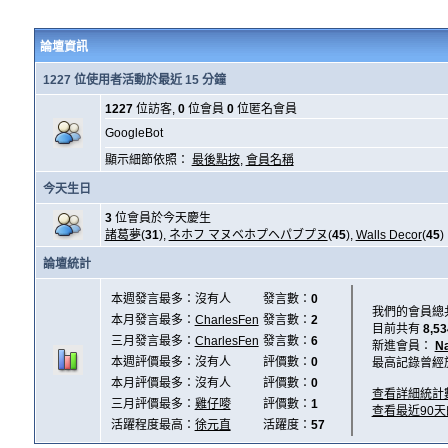
論壇資訊
1227 位使用者活動於最近 15 分鐘
1227
位訪客,
0
位會員
0
位匿名會員
GoogleBot
顯示細節依照：
最後點按
,
會員名稱
今天生日
3
位會員於今天慶生
諸葛夢
(
31
),
ネホフ マヌベホプヘパブプヌ
(
45
),
Walls Decor
(
45
)
論壇統計
本週發言最多：沒有人
發言數：
0
我們的會員總
本月發言最多：
CharlesFen
發言數：
2
目前共有
8,53
三月發言最多：
CharlesFen
發言數：
6
新進會員：
N
本週評價最多：沒有人
評價數：
0
最高記錄曾經
本月評價最多：沒有人
評價數：
0
查看詳細統計
三月評價最多：
雞仔嘜
評價數：
1
查看最近90
活躍程度最高：
徐元直
活躍度：
57