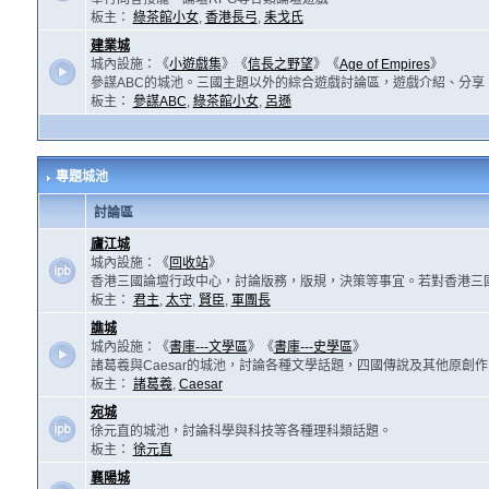
板主：
綠茶館小女
,
香港長弓
,
耒戈氏
建業城
城內設施：《
小遊戲集
》《
信長之野望
》《
Age of Empires
》
參謀ABC的城池。三國主題以外的綜合遊戲討論區，遊戲介紹、分享
板主：
參謀ABC
,
綠茶館小女
,
呂遜
專題城池
討論區
廬江城
城內設施：《
回收站
》
香港三國論壇行政中心，討論版務，版規，決策等事宜。若對香港三
板主：
君主
,
太守
,
賢臣
,
軍團長
譙城
城內設施：《
書庫---文學區
》《
書庫---史學區
》
諸葛羲與Caesar的城池，討論各種文學話題，四國傳說及其他原創
板主：
諸葛羲
,
Caesar
宛城
徐元直的城池，討論科學與科技等各種理科類話題。
板主：
徐元直
襄陽城