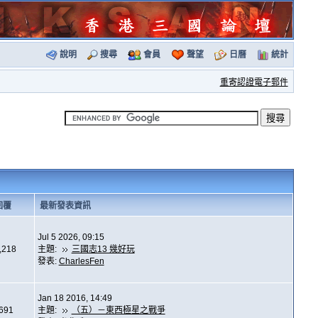
說明
搜尋
會員
聲望
日曆
統計
重寄認證電子郵件
回覆
最新發表資訊
Jul 5 2026, 09:15
,218
主題:
三國志13 幾好玩
發表:
CharlesFen
Jan 18 2016, 14:49
,691
主題:
（五）－東西極星之戰爭