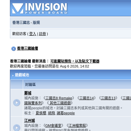
香港三國志
·
版規
歡迎訪客 (
登入
|
註冊
)
香港三國論壇
香港三國論壇 最新消息：
可能關站預告，以及貼文下載器
歡迎再度蒞臨，您最後訪問是在 Aug 6 2026, 14:02
遊戲城池
討論區
鄴城
城內設施：《
三國志8 Remake
》《
三國志14
》《
三國志13
》《
三國
國無雙系列
》《
其他三國遊戲
》
諸葛people的城池，討論三國志系列或其他與三國有關的遊戲。
板主：
夏侯櫻
,
胡飛
,
諸葛people
江州城
城內設施：《
GM會議室
》《
江洲檔案館
》
舉行問答接龍、論壇RPG等各類論壇遊戲。