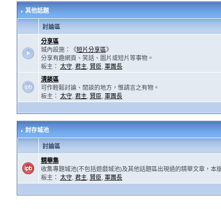
其他話題
討論區
分享區
城內設施：《
短片分享區
》
分享有趣網頁、笑話、圖片或短片等事物。
板主：
太守
,
君主
,
賢臣
,
軍團長
清談區
可作輕鬆討論、閒談的地方，惟請言之有物。
板主：
太守
,
君主
,
賢臣
,
軍團長
封存城池
討論區
精華集
收集專題城池(不包括遊戲城池)及其他話題區出現過的精華文章，本
板主：
太守
,
君主
,
賢臣
,
軍團長