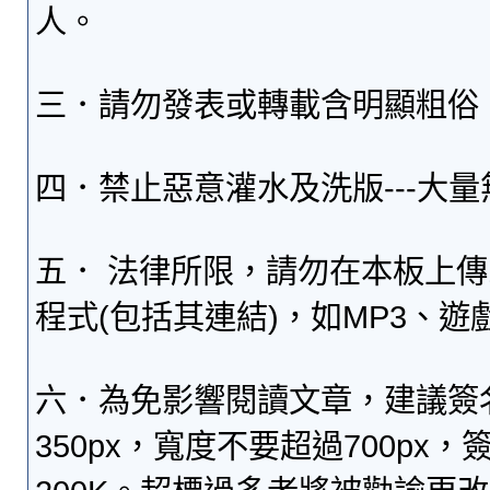
人。
三．請勿發表或轉載含明顯粗俗
四．禁止惡意灌水及洗版---大
五． 法律所限，請勿在本板上
程式(包括其連結)，如MP3、遊
六．為免影響閱讀文章，建議簽
350px，寬度不要超過700p