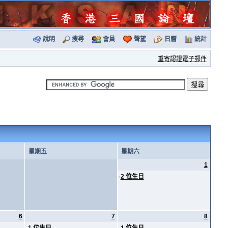
說明
搜尋
會員
聲望
日曆
統計
重寄認證電子郵件
星期五
星期六
1
·
2 位生日
6
7
8