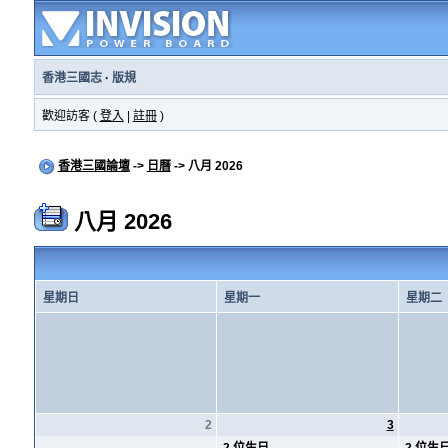
香港三國志
·
版規
歡迎訪客 (
登入
|
註冊
)
香港三國論壇
->
日曆
-> 八月 2026
八月 2026
星期日
星期一
星期二
2
3