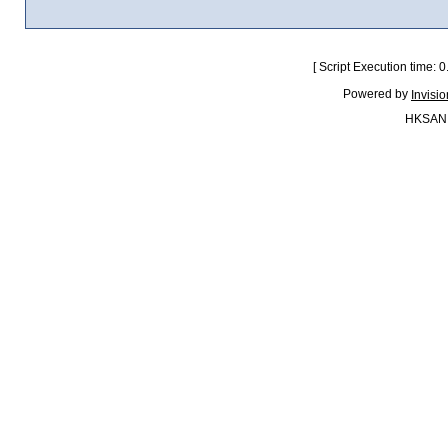
[ Script Execution time:
Powered by
Invisi
HKSAN.