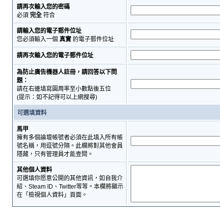
請再次輸入您的密碼
必須
完全
符合
請輸入您的電子郵件位址
您必須輸入一個
真實
的電子郵件位址
請再次輸入您的電子郵件位址
為防止廣告機器人註冊，請回答以下問
題：
請在右邊填寫圓周率至小數點後五位
(提示：如不記得可以上網搜尋)
可選填資料
馬甲
擁有多個論壇帳號者必須在此填入所有帳
號名稱，用逗號分隔。此欄將對其他會員
隱藏，只有管理員才能查閱。
其他個人資料
可選填你愿意公開的其他資訊，如自我介
紹、Steam ID、Twitter等等。本欄將顯示
在「檢視個人資料」頁面。