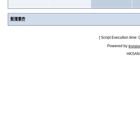
新增事件
[ Script Execution time:
Powered by
Invisi
HKSAN.