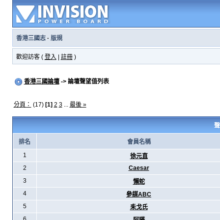
香港三國志
·
版規
歡迎訪客 (
登入
|
註冊
)
香港三國論壇
-> 論壇聲望值列表
分頁：
(17)
[1]
2
3
...
最後 »
聲
排名
會員名稱
1
徐元直
2
Caesar
3
懶蛇
4
參謀ABC
5
耒戈氏
6