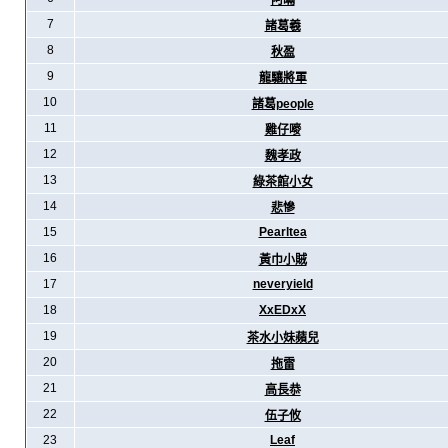
阿暪
7
諸葛羲
8
秋盈
9
龍驤將軍
10
諸葛people
11
雞仔嘜
12
魏孝政
13
綠茶館小女
14
悲慘
15
Pearltea
16
黃巾小賊
17
neveryield
18
XxEDxX
19
茶水小妹蘋兒
20
拖雷
21
高長恭
22
伍子攸
23
Leaf