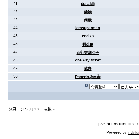
41
donaldli
42
鮑鮑
43
胡飛
44
iamsuperman
45
coolxo
46
劉雄偉
47
西行寺幽々子
48
one way ticket
49
武襄
50
Phoenix@南海
以
分頁：
(17)
[1]
2
3
...
最後 »
[ Script Execution time:
Powered by
Invisi