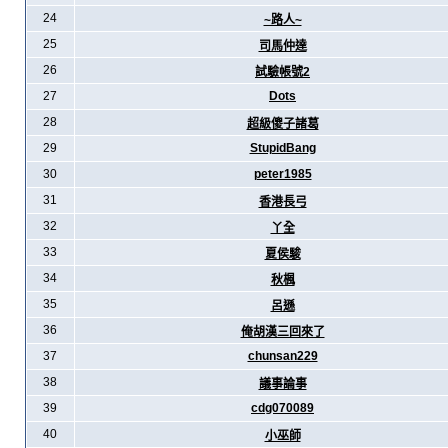
24
~路人~
25
司馬仲達
26
試驗帳號2
27
Dots
28
超級傻子諸葛
29
StupidBang
30
peter1985
31
香港長弓
32
丫全
33
夏侯駿
34
秋楓
35
呂遜
36
俺胡漢三回來了
37
chunsan229
38
議事論事
39
cdg070089
40
小巫師