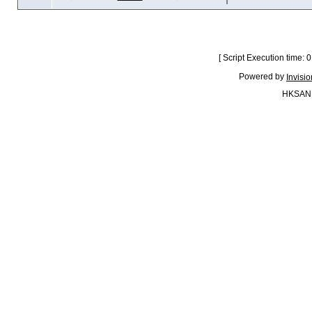
[ Script Execution time:
Powered by
Invisi
HKSAN.