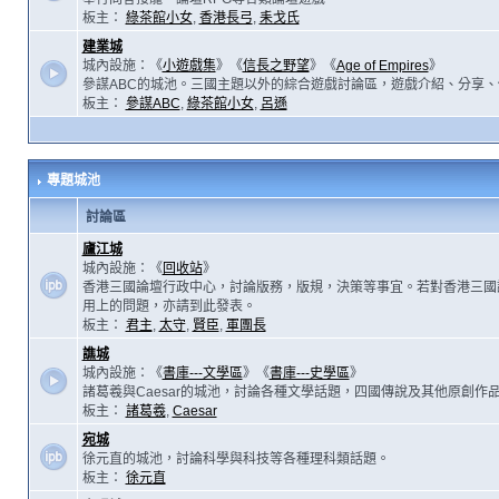
板主：
綠茶館小女
,
香港長弓
,
耒戈氏
建業城
城內設施：《
小遊戲集
》《
信長之野望
》《
Age of Empires
》
參謀ABC的城池。三國主題以外的綜合遊戲討論區，遊戲介紹、分享、
板主：
參謀ABC
,
綠茶館小女
,
呂遜
專題城池
討論區
廬江城
城內設施：《
回收站
》
香港三國論壇行政中心，討論版務，版規，決策等事宜。若對香港三國
用上的問題，亦請到此發表。
板主：
君主
,
太守
,
賢臣
,
軍團長
譙城
城內設施：《
書庫---文學區
》《
書庫---史學區
》
諸葛羲與Caesar的城池，討論各種文學話題，四國傳說及其他原創作
板主：
諸葛羲
,
Caesar
宛城
徐元直的城池，討論科學與科技等各種理科類話題。
板主：
徐元直