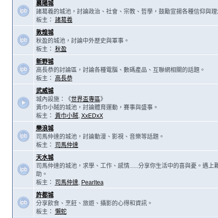
襄陽城
諸葛羲的城池，討論政治、社會、宗教、哲學，鼓勵宣揚各種信仰與理
板主：
諸葛羲
敦煌城
秋盈的城池，討論中外歷史與軍事。
板主：
秋盈
新野城
高長恭的討論區，討論各種電腦、數碼產品、互聯網相關的話題。
板主：
高長恭
武威城
城內設施：《
世界盃專區
》
黃巾小賊的城池，討論體育運動，賽事與盛事。
板主：
黃巾小賊
,
XxEDxX
樂浪城
司馬仲達的城池，討論動漫、影視、音樂等話題。
板主：
司馬仲達
天水城
司馬仲達的城池，求學、工作、感情......分享你生活中的喜與憂。遇
助。
板主：
司馬仲達
,
Pearltea
許都城
分享飲食、烹飪、旅遊、攝影的心得和資訊。
板主：
懶蛇