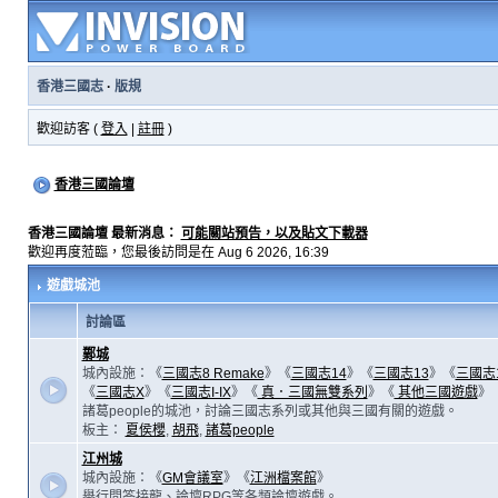
香港三國志
·
版規
歡迎訪客 (
登入
|
註冊
)
香港三國論壇
香港三國論壇 最新消息：
可能關站預告，以及貼文下載器
歡迎再度蒞臨，您最後訪問是在 Aug 6 2026, 16:39
遊戲城池
討論區
鄴城
城內設施：《
三國志8 Remake
》《
三國志14
》《
三國志13
》《
三國志
《
三國志X
》《
三國志I-IX
》《
真．三國無雙系列
》《
其他三國遊戲
》
諸葛people的城池，討論三國志系列或其他與三國有關的遊戲。
板主：
夏侯櫻
,
胡飛
,
諸葛people
江州城
城內設施：《
GM會議室
》《
江洲檔案館
》
舉行問答接龍、論壇RPG等各類論壇遊戲。