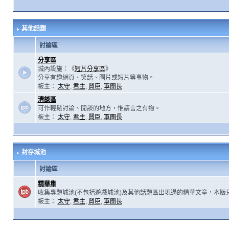
其他話題
討論區
分享區
城內設施：《
短片分享區
》
分享有趣網頁、笑話、圖片或短片等事物。
板主：
太守
,
君主
,
賢臣
,
軍團長
清談區
可作輕鬆討論、閒談的地方，惟請言之有物。
板主：
太守
,
君主
,
賢臣
,
軍團長
封存城池
討論區
精華集
收集專題城池(不包括遊戲城池)及其他話題區出現過的精華文章，本版
板主：
太守
,
君主
,
賢臣
,
軍團長