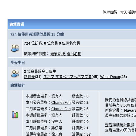
管理團隊
|
今天活動
論壇資訊
724 位使用者活動於最近 15 分鐘
724
位訪客,
0
位會員
0
位匿名會員
顯示細節依照：
最後點按
,
會員名稱
今天生日
3
位會員於今天慶生
諸葛夢
(
31
),
ネホフ マヌベホプヘパブプヌ
(
45
),
Walls Decor
(
45
)
論壇統計
本週發言最多：沒有人
發言數：
0
我們的會員總共發
本月發言最多：
CharlesFen
發言數：
2
目前共有
8,534
位
三月發言最多：
CharlesFen
發言數：
6
新進會員：
Navar
本週評價最多：沒有人
評價數：
0
最高記錄曾經於
Ju
本月評價最多：沒有人
評價數：
0
查看詳細統計數據
三月評價最多：
雞仔嘜
評價數：
1
查看最近90天的會
活躍程度最高：
徐元直
活躍度：
57