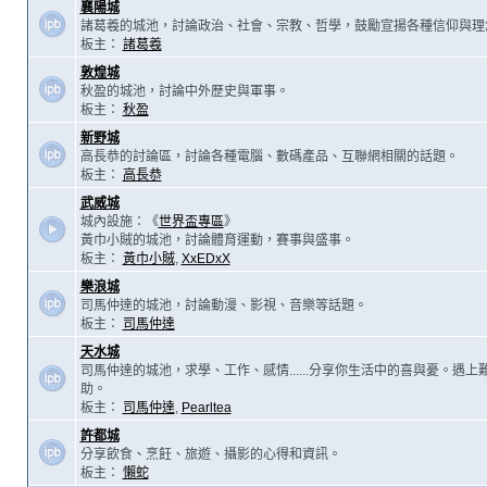
襄陽城
諸葛羲的城池，討論政治、社會、宗教、哲學，鼓勵宣揚各種信仰與理
板主：
諸葛羲
敦煌城
秋盈的城池，討論中外歷史與軍事。
板主：
秋盈
新野城
高長恭的討論區，討論各種電腦、數碼產品、互聯網相關的話題。
板主：
高長恭
武威城
城內設施：《
世界盃專區
》
黃巾小賊的城池，討論體育運動，賽事與盛事。
板主：
黃巾小賊
,
XxEDxX
樂浪城
司馬仲達的城池，討論動漫、影視、音樂等話題。
板主：
司馬仲達
天水城
司馬仲達的城池，求學、工作、感情......分享你生活中的喜與憂。遇
助。
板主：
司馬仲達
,
Pearltea
許都城
分享飲食、烹飪、旅遊、攝影的心得和資訊。
板主：
懶蛇