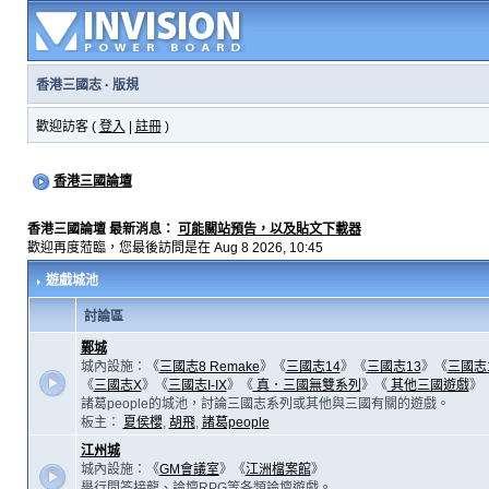
香港三國志
·
版規
歡迎訪客 (
登入
|
註冊
)
香港三國論壇
香港三國論壇 最新消息：
可能關站預告，以及貼文下載器
歡迎再度蒞臨，您最後訪問是在 Aug 8 2026, 10:45
遊戲城池
討論區
鄴城
城內設施：《
三國志8 Remake
》《
三國志14
》《
三國志13
》《
三國志
《
三國志X
》《
三國志I-IX
》《
真．三國無雙系列
》《
其他三國遊戲
》
諸葛people的城池，討論三國志系列或其他與三國有關的遊戲。
板主：
夏侯櫻
,
胡飛
,
諸葛people
江州城
城內設施：《
GM會議室
》《
江洲檔案館
》
舉行問答接龍、論壇RPG等各類論壇遊戲。