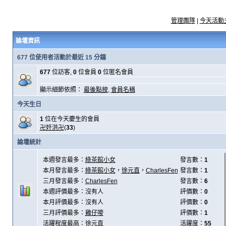
管理團隊
|
今天活動
論壇資訊
677 位使用者活動於最近 15 分鐘
677
位訪客,
0
位會員
0
位匿名會員
顯示細節依照：
最後點按
,
會員名稱
今天生日
1
位在今天慶生的會員
卍奸洪卍
(
33
)
論壇統計
本週發言最多：
綠茶館小女
發言數：
1
本月發言最多：
綠茶館小女
，
徐元直
，
CharlesFen
發言數：
1
三月發言最多：
CharlesFen
發言數：
6
本週評價最多：沒有人
評價數：
0
本月評價最多：沒有人
評價數：
0
三月評價最多：
雞仔嘜
評價數：
1
活躍程度最高：
徐元直
活躍度：
55