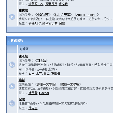
板主：
綠茶館小女
,
香港長弓
,
耒戈氏
建業城
城內設施：《
小遊戲集
》《
信長之野望
》《
Age of Empires
》
參謀ABC的城池。三國主題以外的綜合遊戲討論區，遊戲介紹、分享、
板主：
參謀ABC
,
綠茶館小女
,
呂遜
專題城池
討論區
廬江城
城內設施：《
回收站
》
香港三國論壇行政中心，討論版務，版規，決策等事宜。若對香港三國
用上的問題，亦請到此發表。
板主：
君主
,
太守
,
賢臣
,
軍團長
譙城
城內設施：《
書庫---文學區
》《
書庫---史學區
》
諸葛羲與Caesar的城池，討論各種文學話題，四國傳說及其他原創作
板主：
諸葛羲
,
Caesar
宛城
徐元直的城池，討論科學與科技等各種理科類話題。
板主：
徐元直