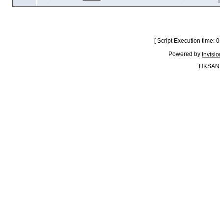
[ Script Execution time:
Powered by
Invisi
HKSAN.