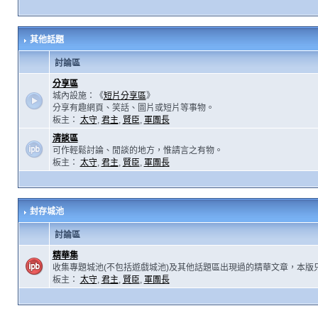
其他話題
討論區
分享區
城內設施：《
短片分享區
》
分享有趣網頁、笑話、圖片或短片等事物。
板主：
太守
,
君主
,
賢臣
,
軍團長
清談區
可作輕鬆討論、閒談的地方，惟請言之有物。
板主：
太守
,
君主
,
賢臣
,
軍團長
封存城池
討論區
精華集
收集專題城池(不包括遊戲城池)及其他話題區出現過的精華文章，本版
板主：
太守
,
君主
,
賢臣
,
軍團長