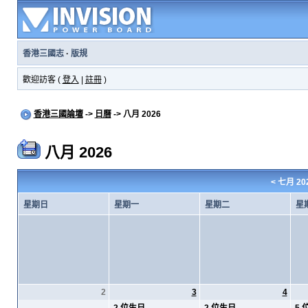
香港三國志
·
版規
歡迎訪客 (
登入
|
註冊
)
香港三國論壇
->
日曆
-> 八月 2026
八月 2026
<
七月 20
星期日
星期一
星期二
星
2
3
4