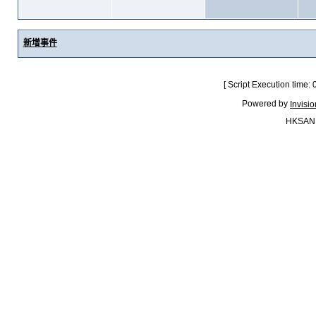
新增事件
[ Script Execution time:
Powered by
Invisi
HKSAN.