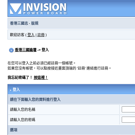
香港三國志
·
版規
歡迎訪客 (
登入
|
註冊
)
香港三國論壇
-> 登入
在您可以登入之前必須已經註冊一個帳號。
如果您沒有帳號，可以點按接近畫面頂端的 '註冊' 連結進行註冊。
我忘記密碼了！
按這裡！
登入
請在下面輸入您的資料進行登入
請輸入您的名稱
請輸入您的密碼
選項