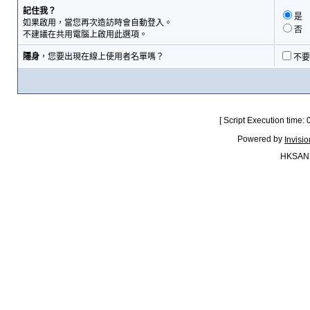
記住我？
是
如果啟用，當您再次造訪時會自動登入。
否
不建議在共用電腦上啟用此選項。
隱身
，您要出現在線上使用者名單嗎？
不要
[ Script Execution time:
Powered by
Invisi
HKSAN.