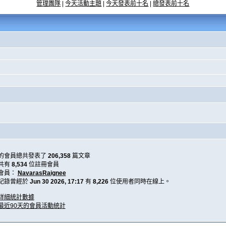
管理團隊
|
今天活動主題
|
今天發表前十名
|
總發表前十名
的會員總共發表了
206,358
篇文章
共有
8,534
位註冊會員
會員：
NavarasRaignee
記錄曾經於
Jun 30 2026, 17:17
有
8,226
位使用者同時在線上。
詳細統計數據
最近90天的會員活動統計