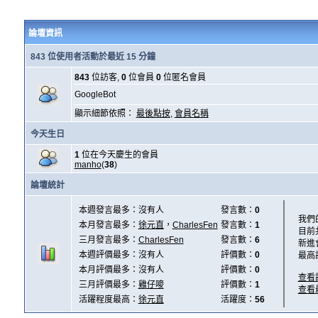
論壇資訊
843 位使用者活動於最近 15 分鐘
843
位訪客,
0
位會員
0
位匿名會員
GoogleBot
顯示細節依照：
最後點按
,
會員名稱
今天生日
1
位在今天慶生的會員
manho
(
38
)
論壇統計
本週發言最多：沒有人
發言數：
0
我們
本月發言最多：
徐元直
，
CharlesFen
發言數：
1
目前
三月發言最多：
CharlesFen
發言數：
6
新進
本週評價最多：沒有人
評價數：
0
最高
本月評價最多：沒有人
評價數：
0
查看
三月評價最多：
雞仔嘜
評價數：
1
查看
活躍程度最高：
徐元直
活躍度：
56