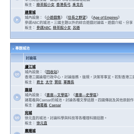
板主：
綠茶館小女
,
香港長弓
,
耒戈氏
建業城
城內設施：《
小遊戲集
》《
信長之野望
》《
Age of Empires
》
參謀ABC的城池。三國主題以外的綜合遊戲討論區，遊戲介紹、分享
板主：
參謀ABC
,
綠茶館小女
,
呂遜
專題城池
討論區
廬江城
城內設施：《
回收站
》
香港三國論壇行政中心，討論版務，版規，決策等事宜。若對香港三
板主：
君主
,
太守
,
賢臣
,
軍團長
譙城
城內設施：《
書庫---文學區
》《
書庫---史學區
》
諸葛羲與Caesar的城池，討論各種文學話題，四國傳說及其他原創
板主：
諸葛羲
,
Caesar
宛城
徐元直的城池，討論科學與科技等各種理科類話題。
板主：
徐元直
襄陽城