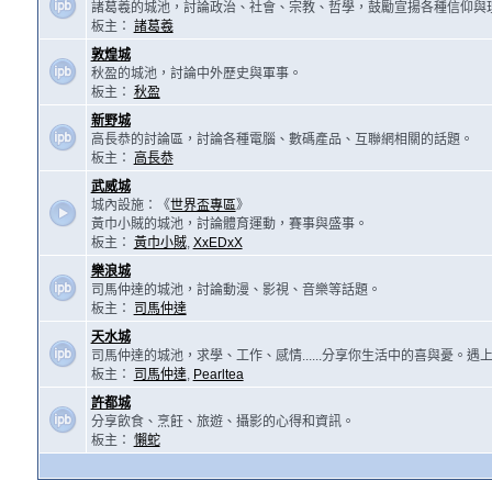
諸葛羲的城池，討論政治、社會、宗教、哲學，鼓勵宣揚各種信仰與
板主：
諸葛羲
敦煌城
秋盈的城池，討論中外歷史與軍事。
板主：
秋盈
新野城
高長恭的討論區，討論各種電腦、數碼產品、互聯網相關的話題。
板主：
高長恭
武威城
城內設施：《
世界盃專區
》
黃巾小賊的城池，討論體育運動，賽事與盛事。
板主：
黃巾小賊
,
XxEDxX
樂浪城
司馬仲達的城池，討論動漫、影視、音樂等話題。
板主：
司馬仲達
天水城
司馬仲達的城池，求學、工作、感情......分享你生活中的喜與憂。
板主：
司馬仲達
,
Pearltea
許都城
分享飲食、烹飪、旅遊、攝影的心得和資訊。
板主：
懶蛇