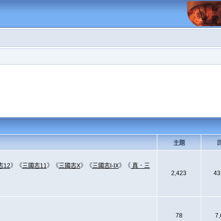
主題
志12
》《
三國志11
》《
三國志X
》《
三國志I-IX
》《
真．三
2,423
43
78
7