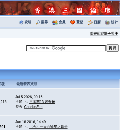
說明
搜尋
會員
聲望
日曆
統計
重寄認證電子郵件
回覆
最新發表資訊
Jul 5 2026, 09:15
,218
主題:
三國志13 幾好玩
發表:
CharlesFen
Jan 18 2016, 14:49
,691
主題:
（五）－東西極星之戰爭