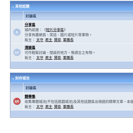
其他話題
討論區
分享區
城內設施：《
短片分享區
》
分享有趣網頁、笑話、圖片或短片等事物。
板主：
太守
,
君主
,
賢臣
,
軍團長
清談區
可作輕鬆討論、閒談的地方，惟請言之有物。
板主：
太守
,
君主
,
賢臣
,
軍團長
封存城池
討論區
精華集
收集專題城池(不包括遊戲城池)及其他話題區出現過的精華文章，本
板主：
太守
,
君主
,
賢臣
,
軍團長