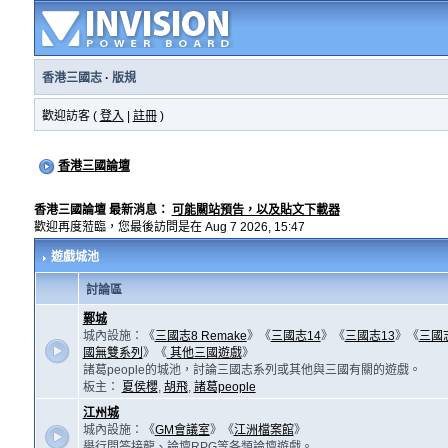
香港三國志
·
版規
歡迎訪客 (
登入
|
註冊
)
香港三國論壇
香港三國論壇 最新消息：
可能關站預告，以及貼文下載器
歡迎再度蒞臨，您最後訪問是在 Aug 7 2026, 15:47
遊戲城池
討論區
鄴城
城內設施：《
三國志8 Remake
》《
三國志14
》《
三國志13
》《
三國
國無雙系列
》《
其他三國遊戲
》
諸葛people的城池，討論三國志系列或其他與三國有關的遊戲。
板主：
夏侯櫻
,
胡飛
,
諸葛people
江州城
城內設施：《
GM會議室
》《
江洲檔案館
》
舉行問答接龍、論壇RPG等各類論壇遊戲。