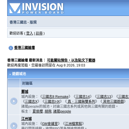
香港三國志
·
版規
歡迎訪客 (
登入
|
註冊
)
香港三國論壇
香港三國論壇 最新消息：
可能關站預告，以及貼文下載器
歡迎再度蒞臨，您最後訪問是在 Aug 8 2026, 19:03
遊戲城池
討論區
鄴城
城內設施：《
三國志8 Remake
》《
三國志14
》《
三國志13
》《
三國志
《
三國志X
》《
三國志I-IX
》《
真．三國無雙系列
》《
其他三國遊戲
》
諸葛people的城池，討論三國志系列或其他與三國有關的遊戲。
板主：
夏侯櫻
,
胡飛
,
諸葛people
江州城
城內設施：《
GM會議室
》《
江洲檔案館
》
舉行問答接龍、論壇RPG等各類論壇遊戲。