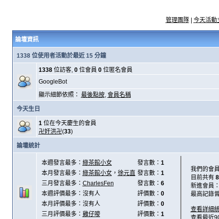
管理團隊
|
今天活動
論壇資訊
1338 位使用者活動於最近 15 分鐘
1338
位訪客,
0
位會員
0
位匿名會員
GoogleBot
顯示細節依照：
最後點按
,
會員名稱
今天生日
1
位在今天慶生的會員
卍奸洪卍
(
33
)
論壇統計
本週發言最多：
綠茶館小女
發言數：
1
我們的會
本月發言最多：
綠茶館小女
，
徐元直
發言數：
1
目前共有
8
三月發言最多：
CharlesFen
發言數：
6
新進會員
本週評價最多：沒有人
評價數：
0
最高記錄
本月評價最多：沒有人
評價數：
0
查看詳細
三月評價最多：
雞仔嘜
評價數：
1
查看最近9