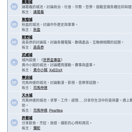
襄陽城
諸葛羲的城池，討論政治、社會、宗教、哲學，鼓勵宣揚各種信仰與理
板主：
諸葛羲
敦煌城
秋盈的城池，討論中外歷史與軍事。
板主：
秋盈
新野城
高長恭的討論區，討論各種電腦、數碼產品、互聯網相關的話題。
板主：
高長恭
武威城
城內設施：《
世界盃專區
》
黃巾小賊的城池，討論體育運動，賽事與盛事。
板主：
黃巾小賊
,
XxEDxX
樂浪城
司馬仲達的城池，討論動漫、影視、音樂等話題。
板主：
司馬仲達
天水城
司馬仲達的城池，求學、工作、感情......分享你生活中的喜與憂。遇
助。
板主：
司馬仲達
,
Pearltea
許都城
分享飲食、烹飪、旅遊、攝影的心得和資訊。
板主：
懶蛇