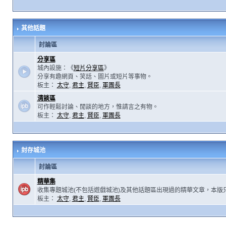
其他話題
討論區
分享區
城內設施：《
短片分享區
》
分享有趣網頁、笑話、圖片或短片等事物。
板主：
太守
,
君主
,
賢臣
,
軍團長
清談區
可作輕鬆討論、閒談的地方，惟請言之有物。
板主：
太守
,
君主
,
賢臣
,
軍團長
封存城池
討論區
精華集
收集專題城池(不包括遊戲城池)及其他話題區出現過的精華文章，本版
板主：
太守
,
君主
,
賢臣
,
軍團長