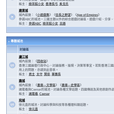
板主：
綠茶館小女
,
香港長弓
,
耒戈氏
建業城
城內設施：《
小遊戲集
》《
信長之野望
》《
Age of Empires
》
參謀ABC的城池。三國主題以外的綜合遊戲討論區，遊戲介紹、分享、
板主：
參謀ABC
,
綠茶館小女
,
呂遜
專題城池
討論區
廬江城
城內設施：《
回收站
》
香港三國論壇行政中心，討論版務，版規，決策等事宜。若對香港三國
用上的問題，亦請到此發表。
板主：
君主
,
太守
,
賢臣
,
軍團長
譙城
城內設施：《
書庫---文學區
》《
書庫---史學區
》
諸葛羲與Caesar的城池，討論各種文學話題，四國傳說及其他原創作
板主：
諸葛羲
,
Caesar
宛城
徐元直的城池，討論科學與科技等各種理科類話題。
板主：
徐元直