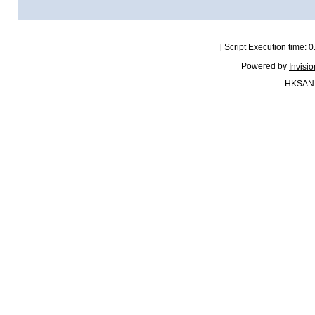
[ Script Execution time:
Powered by
Invisi
HKSAN.