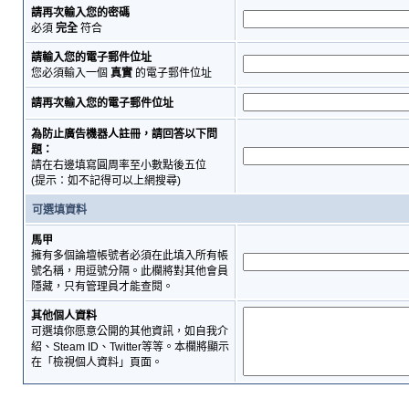
請再次輸入您的密碼
必須
完全
符合
請輸入您的電子郵件位址
您必須輸入一個
真實
的電子郵件位址
請再次輸入您的電子郵件位址
為防止廣告機器人註冊，請回答以下問
題：
請在右邊填寫圓周率至小數點後五位
(提示：如不記得可以上網搜尋)
可選填資料
馬甲
擁有多個論壇帳號者必須在此填入所有帳
號名稱，用逗號分隔。此欄將對其他會員
隱藏，只有管理員才能查閱。
其他個人資料
可選填你愿意公開的其他資訊，如自我介
紹、Steam ID、Twitter等等。本欄將顯示
在「檢視個人資料」頁面。