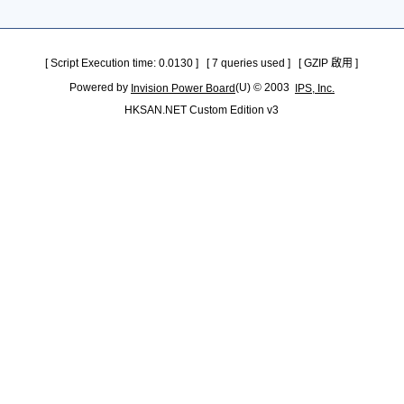
[ Script Execution time: 0.0130 ] [ 7 queries used ] [ GZIP 啟用 ]
Powered by
(U) © 2003
Invision Power Board
IPS, Inc.
HKSAN.NET Custom Edition v3