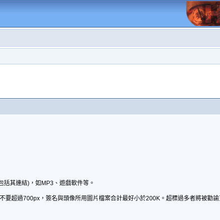
包括其連結)，如MP3、遊戲軟件等。
不要超過700px，簽名與頭像所用圖片檔案合計最好小於200K。超標過多者將被勸