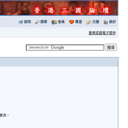
說明
搜尋
會員
聲望
日曆
統計
重寄認證電子郵件
諭更改。