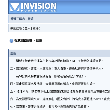
香港三國志
·
版規
歡迎訪客 (
登入
|
註冊
)
香港三國論壇
-> 版規
版規
一．開新主題時請選擇與主題內容相關的版塊，同一主題請勿連續張貼。
二．請勿謾罵、誣蔑、人身攻擊；重人自重，避免以任何言語傷害他人。
三．請勿發表或轉載含明顯粗俗、猥褻或色情成分的貼子。
四．禁止惡意灌水及洗版---大量無意義的留言，會影響正常討論。
五． 法律所限，請勿在本板上傳或散播未經合法授權的影音資料及電腦程式(
六．為免影響閱讀文章，建議簽名（圖文合計）的高度不要超過350px，寬度
七．請謹記，即使是在網絡，發言者也需對自己的言論負責。