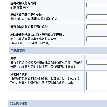
請再次輸入您的密碼
必須
完全
符合
請輸入您的電子郵件位址
您必須輸入一個
真實
的電子郵件位址
請再次輸入您的電子郵件位址
為防止廣告機器人註冊，請回答以下問題：
請在右邊填寫圓周率至小數點後五位
(提示：如不記得可以上網搜尋)
可選填資料
馬甲
擁有多個論壇帳號者必須在此填入所有帳號名稱，用逗號
分隔。此欄將對其他會員隱藏，只有管理員才能查閱。
其他個人資料
可選填你愿意公開的其他資訊，如自我介紹、Steam ID、
Twitter等等。本欄將顯示在「檢視個人資料」頁面。
安全代碼確認