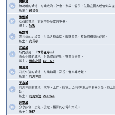
襄陽城
諸葛羲的城池，討論政治、社會、宗教、哲學，鼓勵宣揚各種信仰與理
板主：
諸葛羲
敦煌城
秋盈的城池，討論中外歷史與軍事。
板主：
秋盈
新野城
高長恭的討論區，討論各種電腦、數碼產品、互聯網相關的話題。
板主：
高長恭
武威城
城內設施：《
世界盃專區
》
黃巾小賊的城池，討論體育運動，賽事與盛事。
板主：
黃巾小賊
,
XxEDxX
樂浪城
司馬仲達的城池，討論動漫、影視、音樂等話題。
板主：
司馬仲達
天水城
司馬仲達的城池，求學、工作、感情......分享你生活中的喜與憂。遇
助。
板主：
司馬仲達
,
Pearltea
許都城
分享飲食、烹飪、旅遊、攝影的心得和資訊。
板主：
懶蛇