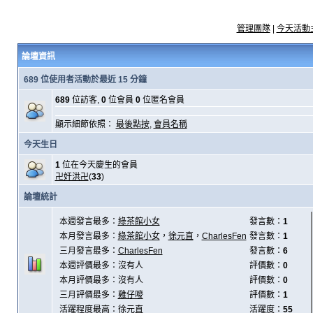
管理團隊
|
今天活動
論壇資訊
689 位使用者活動於最近 15 分鐘
689
位訪客,
0
位會員
0
位匿名會員
顯示細節依照：
最後點按
,
會員名稱
今天生日
1
位在今天慶生的會員
卍奸洪卍
(
33
)
論壇統計
本週發言最多：
綠茶館小女
發言數：
1
本月發言最多：
綠茶館小女
，
徐元直
，
CharlesFen
發言數：
1
三月發言最多：
CharlesFen
發言數：
6
本週評價最多：沒有人
評價數：
0
本月評價最多：沒有人
評價數：
0
三月評價最多：
雞仔嘜
評價數：
1
活躍程度最高：
徐元直
活躍度：
55