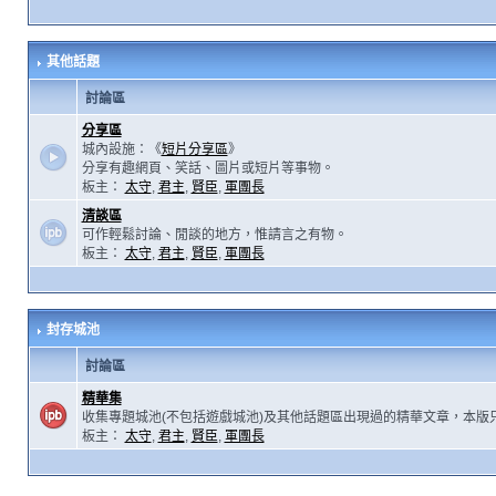
其他話題
討論區
分享區
城內設施：《
短片分享區
》
分享有趣網頁、笑話、圖片或短片等事物。
板主：
太守
,
君主
,
賢臣
,
軍團長
清談區
可作輕鬆討論、閒談的地方，惟請言之有物。
板主：
太守
,
君主
,
賢臣
,
軍團長
封存城池
討論區
精華集
收集專題城池(不包括遊戲城池)及其他話題區出現過的精華文章，本版
板主：
太守
,
君主
,
賢臣
,
軍團長