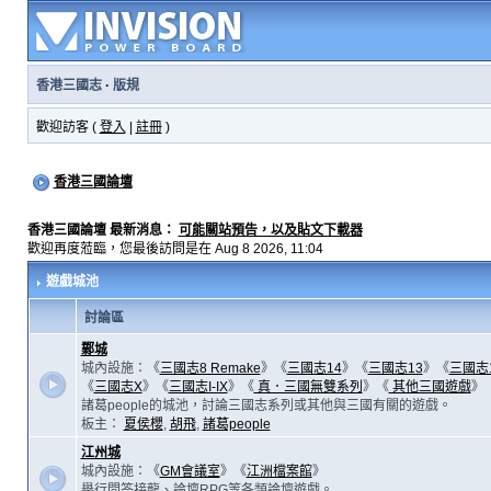
香港三國志
·
版規
歡迎訪客 (
登入
|
註冊
)
香港三國論壇
香港三國論壇 最新消息：
可能關站預告，以及貼文下載器
歡迎再度蒞臨，您最後訪問是在 Aug 8 2026, 11:04
遊戲城池
討論區
鄴城
城內設施：《
三國志8 Remake
》《
三國志14
》《
三國志13
》《
三國志
《
三國志X
》《
三國志I-IX
》《
真．三國無雙系列
》《
其他三國遊戲
》
諸葛people的城池，討論三國志系列或其他與三國有關的遊戲。
板主：
夏侯櫻
,
胡飛
,
諸葛people
江州城
城內設施：《
GM會議室
》《
江洲檔案館
》
舉行問答接龍、論壇RPG等各類論壇遊戲。