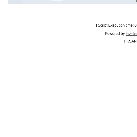
[ Script Execution time:
Powered by
Invisi
HKSAN.