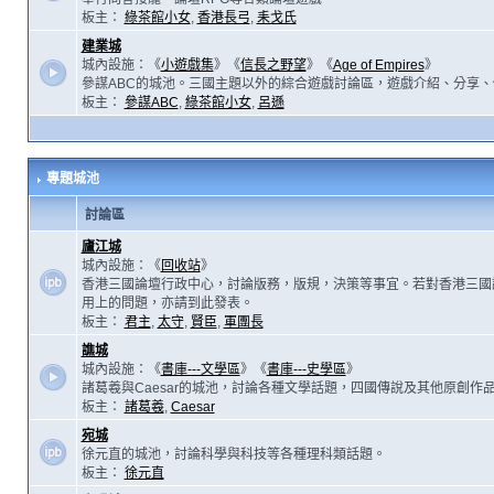
板主：
綠茶館小女
,
香港長弓
,
耒戈氏
建業城
城內設施：《
小遊戲集
》《
信長之野望
》《
Age of Empires
》
參謀ABC的城池。三國主題以外的綜合遊戲討論區，遊戲介紹、分享、
板主：
參謀ABC
,
綠茶館小女
,
呂遜
專題城池
討論區
廬江城
城內設施：《
回收站
》
香港三國論壇行政中心，討論版務，版規，決策等事宜。若對香港三國
用上的問題，亦請到此發表。
板主：
君主
,
太守
,
賢臣
,
軍團長
譙城
城內設施：《
書庫---文學區
》《
書庫---史學區
》
諸葛羲與Caesar的城池，討論各種文學話題，四國傳說及其他原創作
板主：
諸葛羲
,
Caesar
宛城
徐元直的城池，討論科學與科技等各種理科類話題。
板主：
徐元直