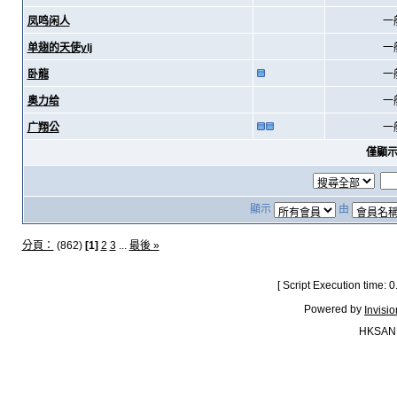
凤鸣闲人
一
单翅的天使ylj
一
卧龍
一
奥力给
一
广翔公
一
僅顯
顯示
由
分頁：
(862)
[1]
2
3
...
最後 »
[ Script Execution time:
Powered by
Invisi
HKSAN.