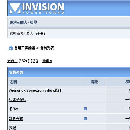
香港三國志
·
版規
歡迎訪客 (
登入
|
註冊
)
香港三國論壇
-> 會員列表
分頁：
(862)
[1]
2
3
...
最後 »
會員列表
名稱
等級
群
#generick[somexrumerkey,8,8]
一
〇太子仔〇
一
るあ♥
一
乱世光辉
一
兲漟
一