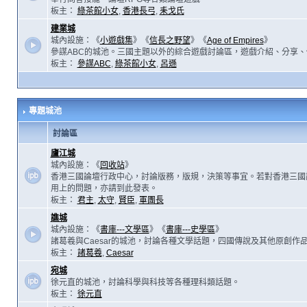
板主：
綠茶館小女
,
香港長弓
,
耒戈氏
建業城
城內設施：《
小遊戲集
》《
信長之野望
》《
Age of Empires
》
參謀ABC的城池。三國主題以外的綜合遊戲討論區，遊戲介紹、分享、
板主：
參謀ABC
,
綠茶館小女
,
呂遜
專題城池
討論區
廬江城
城內設施：《
回收站
》
香港三國論壇行政中心，討論版務，版規，決策等事宜。若對香港三國
用上的問題，亦請到此發表。
板主：
君主
,
太守
,
賢臣
,
軍團長
譙城
城內設施：《
書庫---文學區
》《
書庫---史學區
》
諸葛羲與Caesar的城池，討論各種文學話題，四國傳說及其他原創作
板主：
諸葛羲
,
Caesar
宛城
徐元直的城池，討論科學與科技等各種理科類話題。
板主：
徐元直