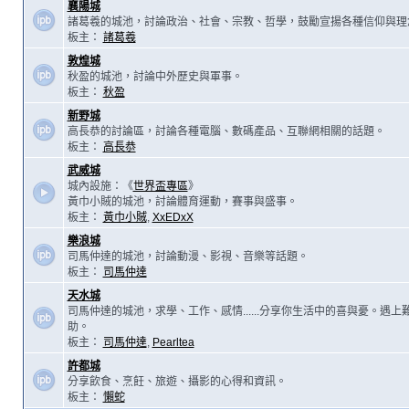
襄陽城
諸葛羲的城池，討論政治、社會、宗教、哲學，鼓勵宣揚各種信仰與理
板主：
諸葛羲
敦煌城
秋盈的城池，討論中外歷史與軍事。
板主：
秋盈
新野城
高長恭的討論區，討論各種電腦、數碼產品、互聯網相關的話題。
板主：
高長恭
武威城
城內設施：《
世界盃專區
》
黃巾小賊的城池，討論體育運動，賽事與盛事。
板主：
黃巾小賊
,
XxEDxX
樂浪城
司馬仲達的城池，討論動漫、影視、音樂等話題。
板主：
司馬仲達
天水城
司馬仲達的城池，求學、工作、感情......分享你生活中的喜與憂。遇
助。
板主：
司馬仲達
,
Pearltea
許都城
分享飲食、烹飪、旅遊、攝影的心得和資訊。
板主：
懶蛇