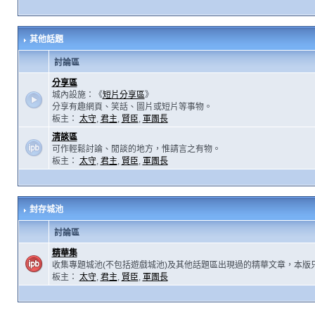
其他話題
討論區
分享區
城內設施：《
短片分享區
》
分享有趣網頁、笑話、圖片或短片等事物。
板主：
太守
,
君主
,
賢臣
,
軍團長
清談區
可作輕鬆討論、閒談的地方，惟請言之有物。
板主：
太守
,
君主
,
賢臣
,
軍團長
封存城池
討論區
精華集
收集專題城池(不包括遊戲城池)及其他話題區出現過的精華文章，本版
板主：
太守
,
君主
,
賢臣
,
軍團長