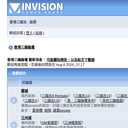
香港三國志
·
版規
歡迎訪客 (
登入
|
註冊
)
香港三國論壇
香港三國論壇 最新消息：
可能關站預告，以及貼文下載器
歡迎再度蒞臨，您最後訪問是在 Aug 8 2026, 22:17
遊戲城池
討論區
鄴城
城內設施：《
三國志8 Remake
》《
三國志14
》《
三國志13
》《
三國志
《
三國志X
》《
三國志I-IX
》《
真．三國無雙系列
》《
其他三國遊戲
》
諸葛people的城池，討論三國志系列或其他與三國有關的遊戲。
板主：
夏侯櫻
,
胡飛
,
諸葛people
江州城
城內設施：《
GM會議室
》《
江洲檔案館
》
舉行問答接龍、論壇RPG等各類論壇遊戲。