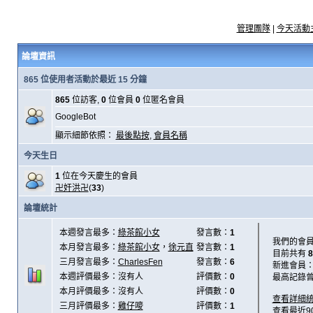
管理團隊
|
今天活動
論壇資訊
865 位使用者活動於最近 15 分鐘
865
位訪客,
0
位會員
0
位匿名會員
GoogleBot
顯示細節依照：
最後點按
,
會員名稱
今天生日
1
位在今天慶生的會員
卍奸洪卍
(
33
)
論壇統計
本週發言最多：
綠茶館小女
發言數：
1
我們的會
本月發言最多：
綠茶館小女
，
徐元直
發言數：
1
目前共有
8
三月發言最多：
CharlesFen
發言數：
6
新進會員
本週評價最多：沒有人
評價數：
0
最高記錄
本月評價最多：沒有人
評價數：
0
查看詳細
三月評價最多：
雞仔嘜
評價數：
1
查看最近9