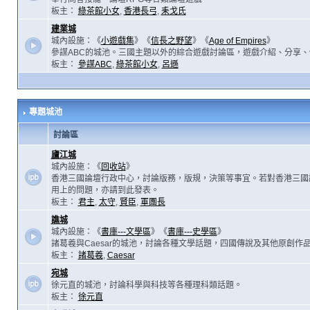
板主：
綠茶館小女
,
香港長弓
,
耒戈氏
建業城
城內設施：《
小遊戲集
》《
信長之野望
》《
Age of Empires
》
參謀ABC的城池。三國主題以外的綜合遊戲討論區，遊戲介紹、分享、
板主：
參謀ABC
,
綠茶館小女
,
呂遜
專題城池
討論區
廬江城
城內設施：《
回收站
》
香港三國論壇行政中心，討論版務，版規，決策等事宜。若對香港三國
用上的問題，亦請到此發表。
板主：
君主
,
太守
,
賢臣
,
軍團長
譙城
城內設施：《
書庫---文學區
》《
書庫---史學區
》
諸葛羲與Caesar的城池，討論各種文學話題，四國傳說及其他原創作
板主：
諸葛羲
,
Caesar
宛城
徐元直的城池，討論科學與科技等各種理科類話題。
板主：
徐元直