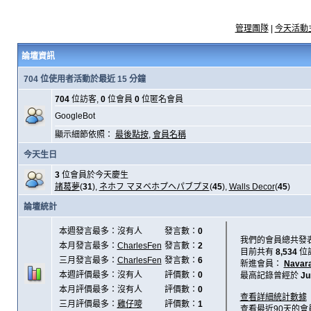
管理團隊
|
今天活動
論壇資訊
704 位使用者活動於最近 15 分鐘
704
位訪客,
0
位會員
0
位匿名會員
GoogleBot
顯示細節依照：
最後點按
,
會員名稱
今天生日
3
位會員於今天慶生
諸葛夢
(
31
),
ネホフ マヌベホプヘパブプヌ
(
45
),
Walls Decor
(
45
)
論壇統計
本週發言最多：沒有人
發言數：
0
我們的會員總共發
本月發言最多：
CharlesFen
發言數：
2
目前共有
8,534
位
三月發言最多：
CharlesFen
發言數：
6
新進會員：
Navar
本週評價最多：沒有人
評價數：
0
最高記錄曾經於
Ju
本月評價最多：沒有人
評價數：
0
查看詳細統計數據
三月評價最多：
雞仔嘜
評價數：
1
查看最近90天的會