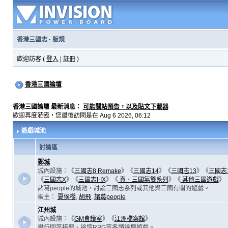
香港三國志
·
版規
歡迎訪客 (
登入
|
註冊
)
香港三國論壇
香港三國論壇 最新消息：
可能關站預告，以及貼文下載器
歡迎再度蒞臨，您最後訪問是在 Aug 6 2026, 06:12
遊戲城池
討論區
鄴城
城內設施：《
三國志8 Remake
》《
三國志14
》《
三國志13
》《
三國志
《
三國志X
》《
三國志I-IX
》《
真．三國無雙系列
》《
其他三國遊戲
》
諸葛people的城池，討論三國志系列或其他與三國有關的遊戲。
板主：
夏侯櫻
,
胡飛
,
諸葛people
江州城
城內設施：《
GM會議室
》《
江洲檔案館
》
舉行問答接龍、論壇RPG等各類論壇遊戲。