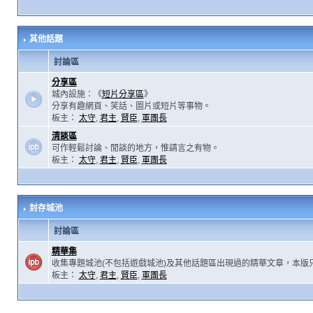
其他話題
討論區
分享區
城內設施：《
短片分享區
》
分享有趣網頁、笑話、圖片或短片等事物。
板主：
太守
,
君主
,
賢臣
,
軍團長
清談區
可作輕鬆討論、閒談的地方，惟請言之有物。
板主：
太守
,
君主
,
賢臣
,
軍團長
封存城池
討論區
精華集
收集專題城池(不包括遊戲城池)及其他話題區出現過的精華文章，本版
板主：
太守
,
君主
,
賢臣
,
軍團長