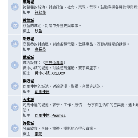
襄陽城
諸葛羲的城池，討論政治、社會、宗教、哲學，鼓勵宣揚各種信仰與理
板主：
諸葛羲
敦煌城
秋盈的城池，討論中外歷史與軍事。
板主：
秋盈
新野城
高長恭的討論區，討論各種電腦、數碼產品、互聯網相關的話題。
板主：
高長恭
武威城
城內設施：《
世界盃專區
》
黃巾小賊的城池，討論體育運動，賽事與盛事。
板主：
黃巾小賊
,
XxEDxX
樂浪城
司馬仲達的城池，討論動漫、影視、音樂等話題。
板主：
司馬仲達
天水城
司馬仲達的城池，求學、工作、感情......分享你生活中的喜與憂。遇
助。
板主：
司馬仲達
,
Pearltea
許都城
分享飲食、烹飪、旅遊、攝影的心得和資訊。
板主：
懶蛇