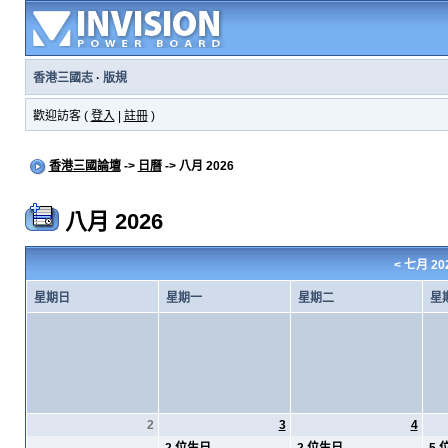
香港三國志
·
版規
歡迎訪客 (
登入
|
註冊
)
香港三國論壇
->
日曆
-> 八月 2026
八月 2026
<
七月 20
星期日
星期一
星期二
星
2
3
4