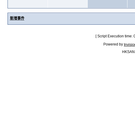
新增事件
[ Script Execution time:
Powered by
Invisi
HKSAN.