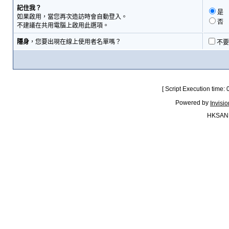
記住我？
是
如果啟用，當您再次造訪時會自動登入。
否
不建議在共用電腦上啟用此選項。
隱身
，您要出現在線上使用者名單嗎？
不要
[ Script Execution time:
Powered by
Invisi
HKSAN.