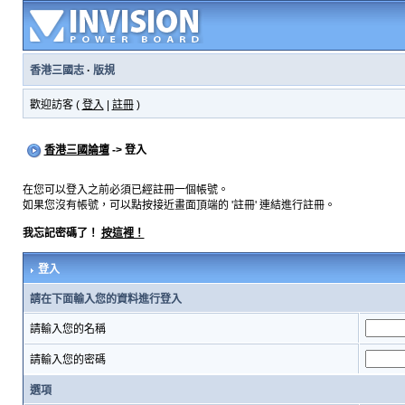
香港三國志
·
版規
歡迎訪客 (
登入
|
註冊
)
香港三國論壇
-> 登入
在您可以登入之前必須已經註冊一個帳號。
如果您沒有帳號，可以點按接近畫面頂端的 '註冊' 連結進行註冊。
我忘記密碼了！
按這裡！
登入
請在下面輸入您的資料進行登入
請輸入您的名稱
請輸入您的密碼
選項