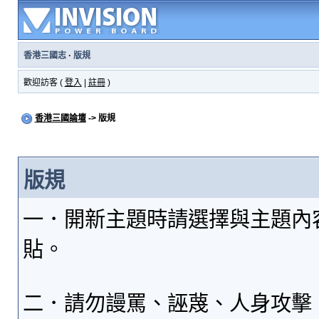
香港三國志
·
版規
歡迎訪客 (
登入
|
註冊
)
香港三國論壇
-> 版規
版規
一．開新主題時請選擇與主題內
貼。
二．請勿謾罵、誣蔑、人身攻擊