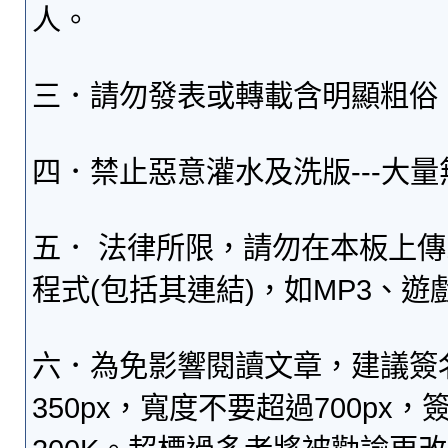
人。
三．請勿發表或轉載含明顯粗俗
四．禁止惡意灌水及洗版---大
五． 法律所限，請勿在本板上
程式(包括其連結)，如MP3、遊
六．為免影響閱讀文章，建議簽
350px，寬度不要超過700p